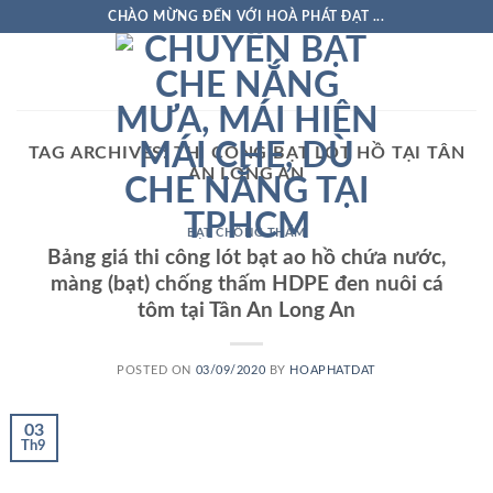
Skip
CHÀO MỪNG ĐẾN VỚI HOÀ PHÁT ĐẠT ...
to
content
TAG ARCHIVES:
THI CÔNG BẠT LÓT HỒ TẠI TÂN
AN LONG AN
BẠT CHỐNG THẤM
Bảng giá thi công lót bạt ao hồ chứa nước,
màng (bạt) chống thấm HDPE đen nuôi cá
tôm tại Tân An Long An
POSTED ON
03/09/2020
BY
HOAPHATDAT
03
Th9