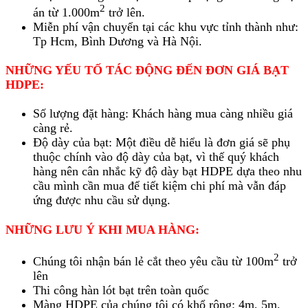
2
án từ 1.000m
trở lên.
Miễn phí vận chuyển tại các khu vực tỉnh thành như:
Tp Hcm, Bình Dương và Hà Nội.
NHỮNG YẾU TỐ TÁC ĐỘNG ĐẾN ĐƠN GIÁ BẠT
HDPE:
Số lượng đặt hàng: Khách hàng mua càng nhiều giá
càng rẻ.
Độ dày của bạt: Một điều dễ hiểu là đơn giá sẽ phụ
thuộc chính vào độ dày của bạt, vì thế quý khách
hàng nên cân nhắc kỹ độ dày bạt HDPE dựa theo nhu
cầu mình cần mua để tiết kiệm chi phí mà vẫn đáp
ứng được nhu cầu sử dụng.
NHỮNG LƯU Ý KHI MUA HÀNG:
2
Chúng tôi nhận bán lẻ cắt theo yêu cầu từ 100m
trở
lên
Thi công hàn lót bạt trên toàn quốc
Màng HDPE của chúng tôi có khổ rộng: 4m, 5m,