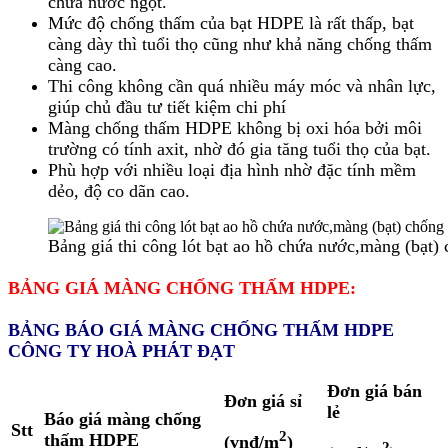
chứa nước ngọt.
Mức độ chống thấm của bạt HDPE là rất thấp, bạt
càng dày thì tuổi thọ cũng như khả năng chống thấm
càng cao.
Thi công không cần quá nhiều máy móc và nhân lực,
giúp chủ đầu tư tiết kiệm chi phí
Màng chống thấm HDPE không bị oxi hóa bởi môi
trường có tính axit, nhờ đó gia tăng tuổi thọ của bạt.
Phù hợp với nhiều loại địa hình nhờ đặc tính mềm
dẻo, độ co dãn cao.
Bảng giá thi công lót bạt ao hồ chứa nước,màng (bạt
BẢNG GIÁ MÀNG CHỐNG THẤM HDPE:
BẢNG BÁO GIÁ MÀNG CHỐNG THẤM HDPE
CÔNG TY HOÀ PHÁT ĐẠT
Đơn giá bán
Đơn giá sỉ
lẻ
Báo giá màng chống
Stt
2
thấm HDPE
(vnđ/m
)
2