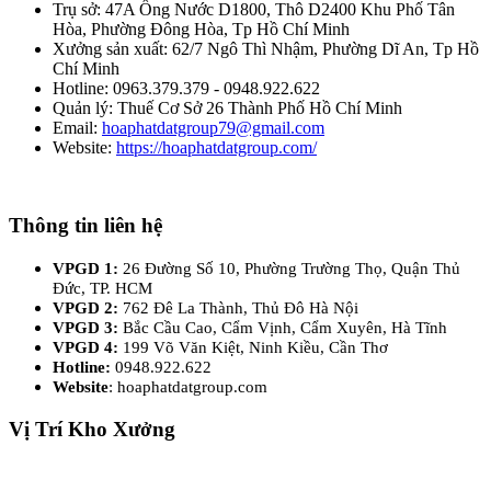
Trụ sở: 47A Ống Nước D1800, Thô D2400 Khu Phố Tân
Hòa, Phường Đông Hòa, Tp Hồ Chí Minh
Xưởng sản xuất: 62/7 Ngô Thì Nhậm, Phường Dĩ An, Tp Hồ
Chí Minh
Hotline: 0963.379.379 - 0948.922.622
Quản lý: Thuế Cơ Sở 26 Thành Phố Hồ Chí Minh
Email:
hoaphatdatgroup79@gmail.com
Website:
https://hoaphatdatgroup.com/
Thông tin liên hệ
VPGD 1:
26 Đường Số 10, Phường Trường Thọ, Quận Thủ
Đức, TP. HCM
VPGD 2:
762 Đê La Thành, Thủ Đô Hà Nội
VPGD 3:
Bắc Cầu Cao, Cẩm Vịnh, Cẩm Xuyên, Hà Tĩnh
VPGD 4:
199 Võ Văn Kiệt, Ninh Kiều, Cần Thơ
Hotline:
0948.922.622
Website
: hoaphatdatgroup.com
Vị Trí Kho Xưởng