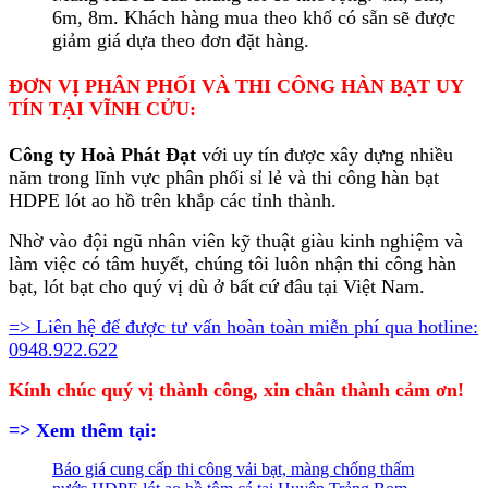
6m, 8m. Khách hàng mua theo khổ có sẵn sẽ được
giảm giá dựa theo đơn đặt hàng.
ĐƠN VỊ PHÂN PHỐI VÀ THI CÔNG HÀN BẠT UY
TÍN TẠI VĨNH CỬU:
Công ty Hoà Phát Đạt
với uy tín được xây dựng nhiều
năm trong lĩnh vực phân phối sỉ lẻ và thi công hàn bạt
HDPE lót ao hồ trên khắp các tỉnh thành.
Nhờ vào đội ngũ nhân viên kỹ thuật giàu kinh nghiệm và
làm việc có tâm huyết, chúng tôi luôn nhận thi công hàn
bạt, lót bạt cho quý vị dù ở bất cứ đâu tại Việt Nam.
=> Liên hệ để được tư vấn hoàn toàn miễn phí qua hotline:
0948.922.622
Kính chúc quý vị thành công, xin chân thành cảm ơn!
=> Xem thêm tại:
Báo giá cung cấp thi công vải bạt, màng chống thấm