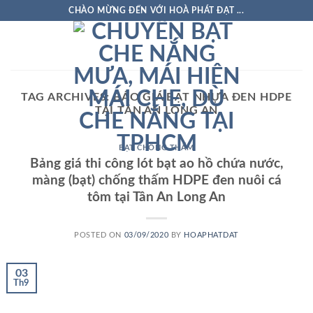
Skip
CHÀO MỪNG ĐẾN VỚI HOÀ PHÁT ĐẠT ...
to
content
TAG ARCHIVES:
BÁO GIÁ BẠT NHỰA ĐEN HDPE
TẠI TÂN AN LONG AN
BẠT CHỐNG THẤM
Bảng giá thi công lót bạt ao hồ chứa nước,
màng (bạt) chống thấm HDPE đen nuôi cá
tôm tại Tân An Long An
POSTED ON
03/09/2020
BY
HOAPHATDAT
03
Th9