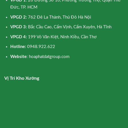
VPGD 1:
26 Đường Số 10, Phường Trường Thọ, Quận Thủ
Đức, TP. HCM
VPGD 2:
762 Đê La Thành, Thủ Đô Hà Nội
VPGD 3:
Bắc Cầu Cao, Cẩm Vịnh, Cẩm Xuyên, Hà Tĩnh
VPGD 4:
199 Võ Văn Kiệt, Ninh Kiều, Cần Thơ
Hotline:
0948.922.622
Website
: hoaphatdatgroup.com
Vị Trí Kho Xưởng