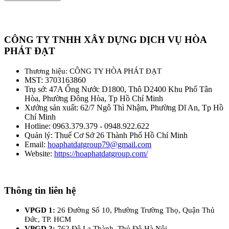
CÔNG TY TNHH XÂY DỰNG DỊCH VỤ HÒA
PHÁT ĐẠT
Thương hiệu: CÔNG TY HÒA PHÁT ĐẠT
MST: 3703163860
Trụ sở: 47A Ống Nước D1800, Thô D2400 Khu Phố Tân
Hòa, Phường Đông Hòa, Tp Hồ Chí Minh
Xưởng sản xuất: 62/7 Ngô Thì Nhậm, Phường Dĩ An, Tp Hồ
Chí Minh
Hotline: 0963.379.379 - 0948.922.622
Quản lý: Thuế Cơ Sở 26 Thành Phố Hồ Chí Minh
Email:
hoaphatdatgroup79@gmail.com
Website:
https://hoaphatdatgroup.com/
Thông tin liên hệ
VPGD 1:
26 Đường Số 10, Phường Trường Thọ, Quận Thủ
Đức, TP. HCM
VPGD 2:
762 Đê La Thành, Thủ Đô Hà Nội