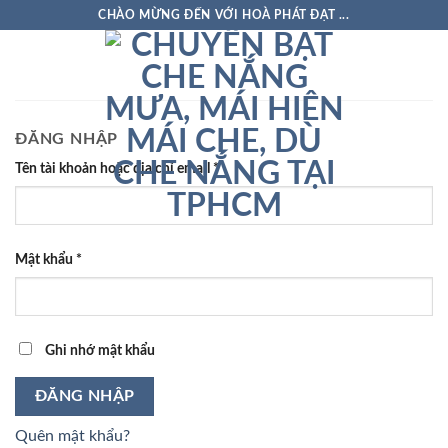
Skip
CHÀO MỪNG ĐẾN VỚI HOÀ PHÁT ĐẠT ...
to
content
ĐĂNG NHẬP
Tên tài khoản hoặc địa chỉ email
*
Mật khẩu
*
Ghi nhớ mật khẩu
ĐĂNG NHẬP
Quên mật khẩu?