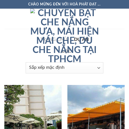
Skip
CHÀO MỪNG ĐẾN VỚI HOÀ PHÁT ĐẠT ...
to
content
TRANG CHỦ
/
DỰ ÁN
LỌC