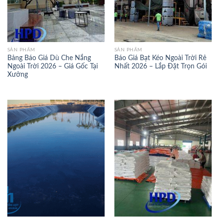
SẢN PHẨM
SẢN PHẨM
Bảng Báo Giá Dù Che Nắng
Báo Giá Bạt Kéo Ngoài Trời Rẻ
Ngoài Trời 2026 – Giá Gốc Tại
Nhất 2026 – Lắp Đặt Trọn Gói
Xưởng