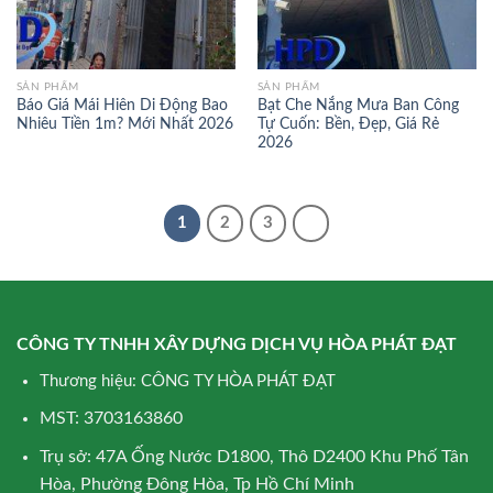
SẢN PHẨM
SẢN PHẨM
Báo Giá Mái Hiên Di Động Bao
Bạt Che Nắng Mưa Ban Công
Nhiêu Tiền 1m? Mới Nhất 2026
Tự Cuốn: Bền, Đẹp, Giá Rẻ
2026
1
2
3
CÔNG TY TNHH XÂY DỰNG DỊCH VỤ HÒA PHÁT ĐẠT
Thương hiệu: CÔNG TY HÒA PHÁT ĐẠT
MST: 3703163860
Trụ sở: 47A Ống Nước D1800, Thô D2400 Khu Phố Tân
Hòa, Phường Đông Hòa, Tp Hồ Chí Minh