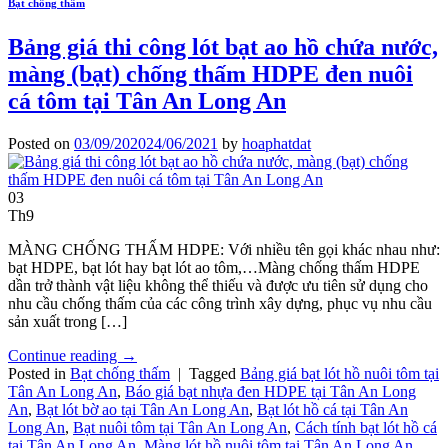
Bạt chống thấm
Bảng giá thi công lót bạt ao hồ chứa nước,
màng (bạt) chống thấm HDPE đen nuôi
cá tôm tại Tân An Long An
Posted on
03/09/2020
24/06/2021
by
hoaphatdat
03
Th9
MÀNG CHỐNG THẤM HDPE: Với nhiều tên gọi khác nhau như:
bạt HDPE, bạt lót hay bạt lót ao tôm,…Màng chống thấm HDPE
dần trở thành vật liệu không thể thiếu và được ưu tiên sử dụng cho
nhu cầu chống thấm của các công trình xây dựng, phục vụ nhu cầu
sản xuất trong […]
Continue reading
→
Posted in
Bạt chống thấm
|
Tagged
Bảng giá bạt lót hồ nuôi tôm tại
Tân An Long An
,
Báo giá bạt nhựa đen HDPE tại Tân An Long
An
,
Bạt lót bờ ao tại Tân An Long An
,
Bạt lót hồ cá tại Tân An
Long An
,
Bạt nuôi tôm tại Tân An Long An
,
Cách tính bạt lót hồ cá
tại Tân An Long An
,
Màng lót hồ nuôi tôm tại Tân An Long An
,