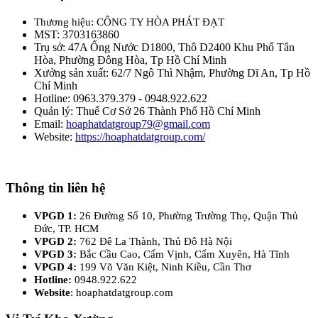
Thương hiệu: CÔNG TY HÒA PHÁT ĐẠT
MST: 3703163860
Trụ sở: 47A Ống Nước D1800, Thô D2400 Khu Phố Tân
Hòa, Phường Đông Hòa, Tp Hồ Chí Minh
Xưởng sản xuất: 62/7 Ngô Thì Nhậm, Phường Dĩ An, Tp Hồ
Chí Minh
Hotline: 0963.379.379 - 0948.922.622
Quản lý: Thuế Cơ Sở 26 Thành Phố Hồ Chí Minh
Email:
hoaphatdatgroup79@gmail.com
Website:
https://hoaphatdatgroup.com/
Thông tin liên hệ
VPGD 1:
26 Đường Số 10, Phường Trường Thọ, Quận Thủ
Đức, TP. HCM
VPGD 2:
762 Đê La Thành, Thủ Đô Hà Nội
VPGD 3:
Bắc Cầu Cao, Cẩm Vịnh, Cẩm Xuyên, Hà Tĩnh
VPGD 4:
199 Võ Văn Kiệt, Ninh Kiều, Cần Thơ
Hotline:
0948.922.622
Website
: hoaphatdatgroup.com