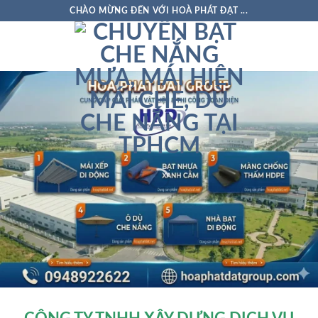
Skip
CHÀO MỪNG ĐẾN VỚI HOÀ PHÁT ĐẠT ...
to
content