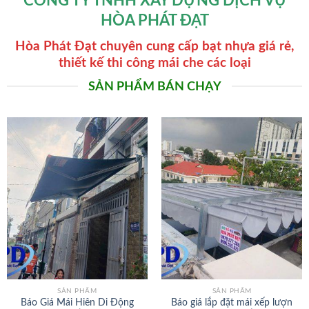
CÔNG TY TNHH XÂY DỰNG DỊCH VỤ
HÒA PHÁT ĐẠT
Hòa Phát Đạt chuyên cung cấp bạt nhựa giá rẻ,
thiết kế thi công mái che các loại
SẢN PHẨM BÁN CHẠY
SẢN PHẨM
SẢN PHẨM
Báo Giá Mái Hiên Di Động
Báo giá lắp đặt mái xếp lượn