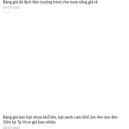
Bảng giá dù lệch tâm (vuông tròn) che mưa nắng giá rẻ
25/07/2020
Bảng giá bán bạt nhựa khổ lớn, bạt xanh cam khổ 2m-4m-6m-8m-
10m tại Tp Hcm giá bao nhiêu
24/07/2020