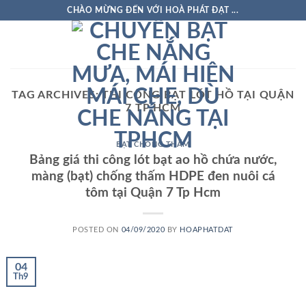
Skip
CHÀO MỪNG ĐẾN VỚI HOÀ PHÁT ĐẠT ...
to
content
TAG ARCHIVES:
THI CÔNG BẠT LÓT HỒ TẠI QUẬN
7 TP HCM
BẠT CHỐNG THẤM
Bảng giá thi công lót bạt ao hồ chứa nước,
màng (bạt) chống thấm HDPE đen nuôi cá
tôm tại Quận 7 Tp Hcm
POSTED ON
04/09/2020
BY
HOAPHATDAT
04
Th9