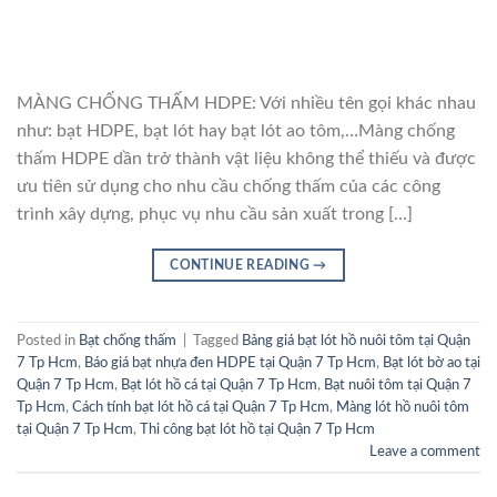
MÀNG CHỐNG THẤM HDPE: Với nhiều tên gọi khác nhau
như: bạt HDPE, bạt lót hay bạt lót ao tôm,…Màng chống
thấm HDPE dần trở thành vật liệu không thể thiếu và được
ưu tiên sử dụng cho nhu cầu chống thấm của các công
trình xây dựng, phục vụ nhu cầu sản xuất trong […]
CONTINUE READING
→
Posted in
Bạt chống thấm
|
Tagged
Bảng giá bạt lót hồ nuôi tôm tại Quận
7 Tp Hcm
,
Báo giá bạt nhựa đen HDPE tại Quận 7 Tp Hcm
,
Bạt lót bờ ao tại
Quận 7 Tp Hcm
,
Bạt lót hồ cá tại Quận 7 Tp Hcm
,
Bạt nuôi tôm tại Quận 7
Tp Hcm
,
Cách tính bạt lót hồ cá tại Quận 7 Tp Hcm
,
Màng lót hồ nuôi tôm
tại Quận 7 Tp Hcm
,
Thi công bạt lót hồ tại Quận 7 Tp Hcm
Leave a comment