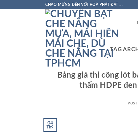
Skip
CHÀO MỪNG ĐẾN VỚI HOÀ PHÁT ĐẠT ...
to
content
TAG ARC
Bảng giá thi công lót 
thấm HDPE đen 
POST
04
Th9