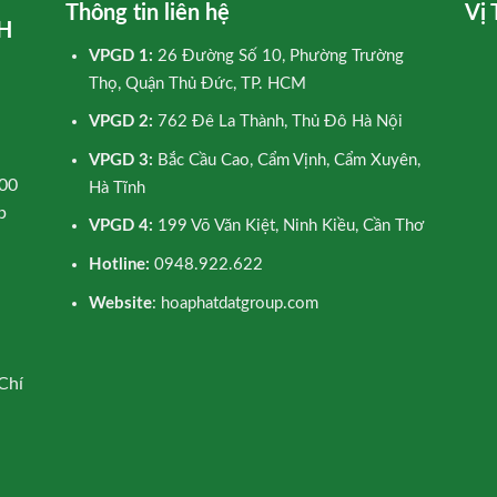
Thông tin liên hệ
Vị 
H
VPGD 1:
26 Đường Số 10, Phường Trường
Thọ, Quận Thủ Đức, TP. HCM
VPGD 2:
762 Đê La Thành, Thủ Đô Hà Nội
VPGD 3:
Bắc Cầu Cao, Cẩm Vịnh, Cẩm Xuyên,
00
Hà Tĩnh
p
VPGD 4:
199 Võ Văn Kiệt, Ninh Kiều, Cần Thơ
Hotline:
0948.922.622
Website
: hoaphatdatgroup.com
Chí