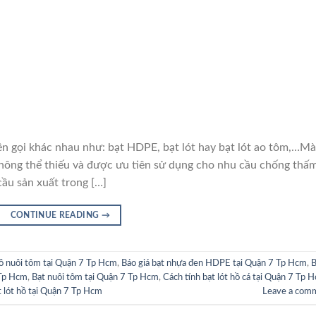
i khác nhau như: bạt HDPE, bạt lót hay bạt lót ao tôm,…M
hông thể thiếu và được ưu tiên sử dụng cho nhu cầu chống thấ
cầu sản xuất trong […]
CONTINUE READING
→
hồ nuôi tôm tại Quận 7 Tp Hcm
,
Báo giá bạt nhựa đen HDPE tại Quận 7 Tp Hcm
,
B
 Tp Hcm
,
Bạt nuôi tôm tại Quận 7 Tp Hcm
,
Cách tính bạt lót hồ cá tại Quận 7 Tp 
t lót hồ tại Quận 7 Tp Hcm
Leave a com