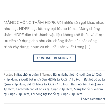
MÀNG CHỐNG THẤM HDPE: Với nhiều tên gọi khác nhau
như: bạt HDPE, bạt lót hay bạt lót ao tôm,…Màng chống
thấm HDPE dần trở thành vật liệu không thể thiếu và được
ưu tiên sử dụng cho nhu cầu chống thấm của các công
trình xây dựng, phục vụ nhu cầu sản xuất trong […]
CONTINUE READING
→
Posted in
Bạt chống thấm
|
Tagged
Bảng giá bạt lót hồ nuôi tôm tại Quận
7 Tp Hcm
,
Báo giá bạt nhựa đen HDPE tại Quận 7 Tp Hcm
,
Bạt lót bờ ao tại
Quận 7 Tp Hcm
,
Bạt lót hồ cá tại Quận 7 Tp Hcm
,
Bạt nuôi tôm tại Quận 7
Tp Hcm
,
Cách tính bạt lót hồ cá tại Quận 7 Tp Hcm
,
Màng lót hồ nuôi tôm
tại Quận 7 Tp Hcm
,
Thi công bạt lót hồ tại Quận 7 Tp Hcm
Leave a comment