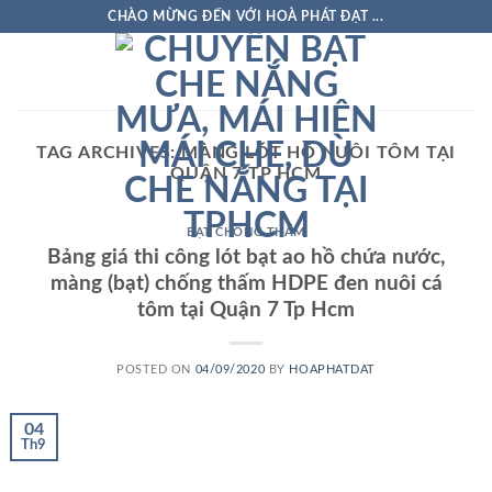
Skip
CHÀO MỪNG ĐẾN VỚI HOÀ PHÁT ĐẠT ...
to
content
TAG ARCHIVES:
MÀNG LÓT HỒ NUÔI TÔM TẠI
QUẬN 7 TP HCM
BẠT CHỐNG THẤM
Bảng giá thi công lót bạt ao hồ chứa nước,
màng (bạt) chống thấm HDPE đen nuôi cá
tôm tại Quận 7 Tp Hcm
POSTED ON
04/09/2020
BY
HOAPHATDAT
04
Th9