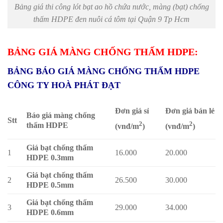
Bảng giá thi công lót bạt ao hồ chứa nước, màng (bạt) chống
thấm HDPE đen nuôi cá tôm tại Quận 9 Tp Hcm
BẢNG GIÁ MÀNG CHỐNG THẤM HDPE:
BẢNG BÁO GIÁ MÀNG CHỐNG THẤM HDPE
CÔNG TY HOÀ PHÁT ĐẠT
Đơn giá sỉ
Đơn giá bán lẻ
Báo giá màng chống
Stt
2
2
thấm HDPE
(vnđ/m
)
(vnđ/m
)
Giá bạt chống thấm
1
16.000
20.000
HDPE 0.3mm
Giá bạt chống thấm
2
26.500
30.000
HDPE 0.5mm
Giá bạt chống thấm
3
29.000
34.000
HDPE 0.6mm