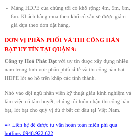
Màng HDPE của chúng tôi có khổ rộng: 4m, 5m, 6m,
8m. Khách hàng mua theo khổ có sẵn sẽ được giảm
giá dựa theo đơn đặt hàng.
ĐƠN VỊ PHÂN PHỐI VÀ THI CÔNG HÀN
BẠT UY TÍN TẠI QUẬN 9:
Công ty Hoà Phát Đạt
với uy tín được xây dựng nhiều
năm trong lĩnh vực phân phối sỉ lẻ và thi công hàn bạt
HDPE lót ao hồ trên khắp các tỉnh thành.
Nhờ vào đội ngũ nhân viên kỹ thuật giàu kinh nghiệm và
làm việc có tâm huyết, chúng tôi luôn nhận thi công hàn
bạt, lót bạt cho quý vị dù ở bất cứ đâu tại Việt Nam.
=> Liên hệ để được tư vấn hoàn toàn miễn phí qua
hotline: 0948.922.622