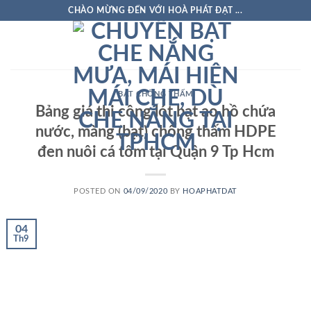
Skip
CHÀO MỪNG ĐẾN VỚI HOÀ PHÁT ĐẠT ...
to
content
BẠT CHỐNG THẤM
Bảng giá thi công lót bạt ao hồ chứa
nước, màng (bạt) chống thấm HDPE
đen nuôi cá tôm tại Quận 9 Tp Hcm
POSTED ON
04/09/2020
BY
HOAPHATDAT
04
Th9