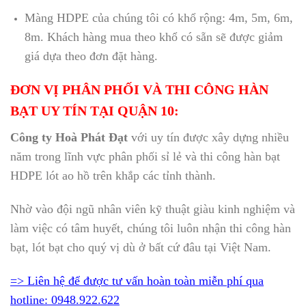
Màng HDPE của chúng tôi có khổ rộng: 4m, 5m, 6m,
8m. Khách hàng mua theo khổ có sẵn sẽ được giảm
giá dựa theo đơn đặt hàng.
ĐƠN VỊ PHÂN PHỐI VÀ THI CÔNG HÀN
BẠT UY TÍN TẠI QUẬN 10:
Công ty Hoà Phát Đạt
với uy tín được xây dựng nhiều
năm trong lĩnh vực phân phối sỉ lẻ và thi công hàn bạt
HDPE lót ao hồ trên khắp các tỉnh thành.
Nhờ vào đội ngũ nhân viên kỹ thuật giàu kinh nghiệm và
làm việc có tâm huyết, chúng tôi luôn nhận thi công hàn
bạt, lót bạt cho quý vị dù ở bất cứ đâu tại Việt Nam.
=> Liên hệ để được tư vấn hoàn toàn miễn phí qua
hotline: 0948.922.622