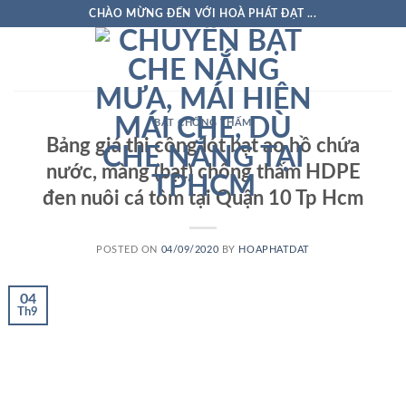
Skip
CHÀO MỪNG ĐẾN VỚI HOÀ PHÁT ĐẠT ...
to
content
BẠT CHỐNG THẤM
Bảng giá thi công lót bạt ao hồ chứa
nước, màng (bạt) chống thấm HDPE
đen nuôi cá tôm tại Quận 10 Tp Hcm
POSTED ON
04/09/2020
BY
HOAPHATDAT
04
Th9