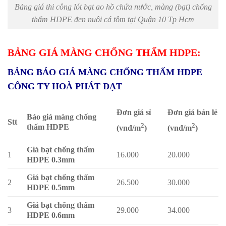
Bảng giá thi công lót bạt ao hồ chứa nước, màng (bạt) chống
thấm HDPE đen nuôi cá tôm tại Quận 10 Tp Hcm
BẢNG GIÁ MÀNG CHỐNG THẤM HDPE:
BẢNG BÁO GIÁ MÀNG CHỐNG THẤM HDPE
CÔNG TY HOÀ PHÁT ĐẠT
Đơn giá sỉ
Đơn giá bán lẻ
Báo giá màng chống
Stt
2
2
thấm HDPE
(vnđ/m
)
(vnđ/m
)
Giá bạt chống thấm
1
16.000
20.000
HDPE 0.3mm
Giá bạt chống thấm
2
26.500
30.000
HDPE 0.5mm
Giá bạt chống thấm
3
29.000
34.000
HDPE 0.6mm