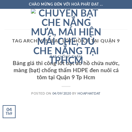
Skip
CHÀO MỪNG ĐẾN VỚI HOÀ PHÁT ĐẠT ...
to
content
TAG ARCHIVES:
BẠT LÓT HỒ CÁ TẠI QUẬN 9
BẠT CHỐNG THẤM
Bảng giá thi công lót bạt ao hồ chứa nước,
màng (bạt) chống thấm HDPE đen nuôi cá
tôm tại Quận 9 Tp Hcm
POSTED ON
04/09/2020
BY
HOAPHATDAT
04
Th9