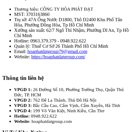
Thương hiệu: CÔNG TY HÒA PHÁT ĐẠT
MST: 3703163860
Trụ sở: 47A Ống Nước D1800, Thô D2400 Khu Phố Tân
Hòa, Phường Đông Hòa, Tp Hồ Chí Minh
Xưởng sản xuất: 62/7 Ngô Thì Nhậm, Phường Dĩ An, Tp Hồ
Chí Minh
Hotline: 0963.379.379 - 0948.922.622
Quản lý: Thuế Cơ Sở 26 Thành Phố Hồ Chí Minh
Email:
hoaphatdatgroup79@gmail.com
Website:
https://hoaphatdatgroup.com/
Thông tin liên hệ
VPGD 1:
26 Đường Số 10, Phường Trường Thọ, Quận Thủ
Đức, TP. HCM
VPGD 2:
762 Đê La Thành, Thủ Đô Hà Nội
VPGD 3:
Bắc Cầu Cao, Cẩm Vịnh, Cẩm Xuyên, Hà Tĩnh
VPGD 4:
199 Võ Văn Kiệt, Ninh Kiều, Cần Thơ
Hotline:
0948.922.622
Website
: hoaphatdatgroup.com