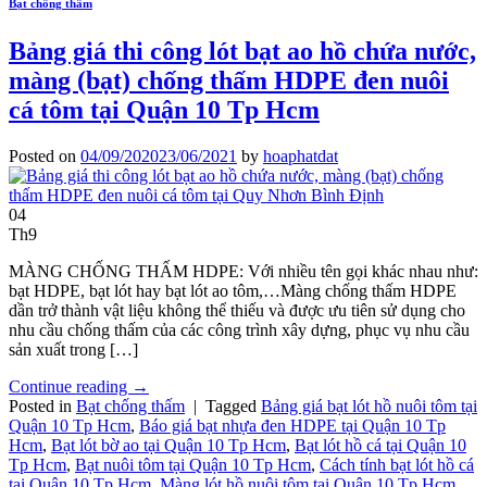
Bạt chống thấm
Bảng giá thi công lót bạt ao hồ chứa nước,
màng (bạt) chống thấm HDPE đen nuôi
cá tôm tại Quận 10 Tp Hcm
Posted on
04/09/2020
23/06/2021
by
hoaphatdat
04
Th9
MÀNG CHỐNG THẤM HDPE: Với nhiều tên gọi khác nhau như:
bạt HDPE, bạt lót hay bạt lót ao tôm,…Màng chống thấm HDPE
dần trở thành vật liệu không thể thiếu và được ưu tiên sử dụng cho
nhu cầu chống thấm của các công trình xây dựng, phục vụ nhu cầu
sản xuất trong […]
Continue reading
→
Posted in
Bạt chống thấm
|
Tagged
Bảng giá bạt lót hồ nuôi tôm tại
Quận 10 Tp Hcm
,
Báo giá bạt nhựa đen HDPE tại Quận 10 Tp
Hcm
,
Bạt lót bờ ao tại Quận 10 Tp Hcm
,
Bạt lót hồ cá tại Quận 10
Tp Hcm
,
Bạt nuôi tôm tại Quận 10 Tp Hcm
,
Cách tính bạt lót hồ cá
tại Quận 10 Tp Hcm
,
Màng lót hồ nuôi tôm tại Quận 10 Tp Hcm
,