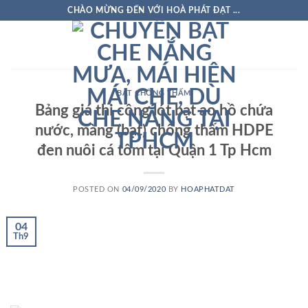
Skip
CHÀO MỪNG ĐẾN VỚI HOÀ PHÁT ĐẠT ...
to
content
BẠT CHỐNG THẤM
Bảng giá thi công lót bạt ao hồ chứa
nước, màng (bạt) chống thấm HDPE
đen nuôi cá tôm tại Quận 1 Tp Hcm
POSTED ON
04/09/2020
BY
HOAPHATDAT
04
Th9