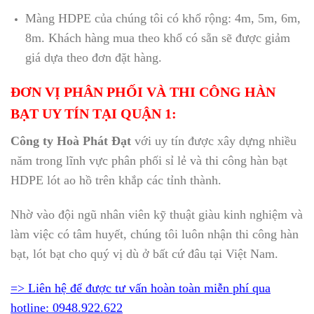
Màng HDPE của chúng tôi có khổ rộng: 4m, 5m, 6m,
8m. Khách hàng mua theo khổ có sẵn sẽ được giảm
giá dựa theo đơn đặt hàng.
ĐƠN VỊ PHÂN PHỐI VÀ THI CÔNG HÀN
BẠT UY TÍN TẠI QUẬN 1:
Công ty Hoà Phát Đạt
với uy tín được xây dựng nhiều
năm trong lĩnh vực phân phối sỉ lẻ và thi công hàn bạt
HDPE lót ao hồ trên khắp các tỉnh thành.
Nhờ vào đội ngũ nhân viên kỹ thuật giàu kinh nghiệm và
làm việc có tâm huyết, chúng tôi luôn nhận thi công hàn
bạt, lót bạt cho quý vị dù ở bất cứ đâu tại Việt Nam.
=> Liên hệ để được tư vấn hoàn toàn miễn phí qua
hotline: 0948.922.622