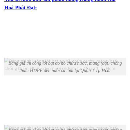
Hoà Phát Đạt:
Bảng giá thi công lót bạt ao hồ chứa nước, màng (bạt) chống
thấm HDPE đen nuôi cá tôm tại Quận 1 Tp Hcm