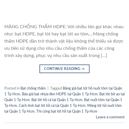
MÀNG CHỐNG THẤM HDPE: Với nhiều tên gọi khác nhau
như: bạt HDPE, bạt lót hay bạt lót ao tôm,…Màng chống
thấm HDPE dần trở thành vật liệu không thể thiếu và được
ưu tiên sử dụng cho nhu cầu chống thấm của các công
trình xây dựng, phục vụ nhu cầu sản xuất trong […]
CONTINUE READING
→
Posted in
Bạt chống thấm
|
Tagged
Bảng giá bạt lót hồ nuôi tôm tại Quận
1 Tp Hcm
,
Báo giá bạt nhựa đen HDPE tại Quận 1 Tp Hcm
,
Bạt lót bờ ao tại
Quận 1 Tp Hcm
,
Bạt lót hồ cá tại Quận 1 Tp Hcm
,
Bạt nuôi tôm tại Quận 1
Tp Hcm
,
Cách tính bạt lót hồ cá tại Quận 1 Tp Hcm
,
Màng lót hồ nuôi tôm
tại Quận 1 Tp Hcm
,
Thi công bạt lót hồ tại Quận 1 Tp Hcm
Leave a comment