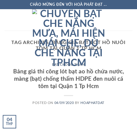
Skip
CHÀO MỪNG ĐẾN VỚI HOÀ PHÁT ĐẠT ...
to
content
TAG ARCHIVES:
BẢNG GIÁ BẠT LÓT HỒ NUÔI
TÔM TẠI QUẬN 1 TP HCM
BẠT CHỐNG THẤM
Bảng giá thi công lót bạt ao hồ chứa nước,
màng (bạt) chống thấm HDPE đen nuôi cá
tôm tại Quận 1 Tp Hcm
POSTED ON
04/09/2020
BY
HOAPHATDAT
04
Th9