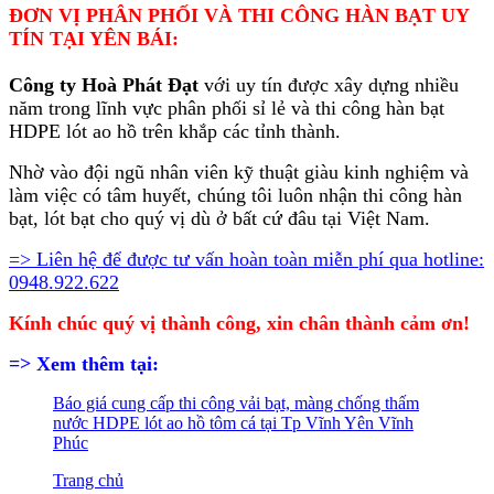
ĐƠN VỊ PHÂN PHỐI VÀ THI CÔNG HÀN BẠT UY
TÍN TẠI YÊN BÁI:
Công ty Hoà Phát Đạt
với uy tín được xây dựng nhiều
năm trong lĩnh vực phân phối sỉ lẻ và thi công hàn bạt
HDPE lót ao hồ trên khắp các tỉnh thành.
Nhờ vào đội ngũ nhân viên kỹ thuật giàu kinh nghiệm và
làm việc có tâm huyết, chúng tôi luôn nhận thi công hàn
bạt, lót bạt cho quý vị dù ở bất cứ đâu tại Việt Nam.
=> Liên hệ để được tư vấn hoàn toàn miễn phí qua hotline:
0948.922.622
Kính chúc quý vị thành công, xin chân thành cảm ơn!
=> Xem thêm tại:
Báo giá cung cấp thi công vải bạt, màng chống thấm
nước HDPE lót ao hồ tôm cá tại Tp Vĩnh Yên Vĩnh
Phúc
Trang chủ