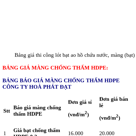
Bảng giá thi công lót bạt ao hồ chứa nước, màng (bạ
BẢNG GIÁ MÀNG CHỐNG THẤM HDPE:
BẢNG BÁO GIÁ MÀNG CHỐNG THẤM HDPE
CÔNG TY HOÀ PHÁT ĐẠT
Đơn giá bán
Đơn giá sỉ
lẻ
Báo giá màng chống
Stt
2
thấm HDPE
(vnđ/m
)
2
(vnđ/m
)
Giá bạt chống thấm
1
16.000
20.000