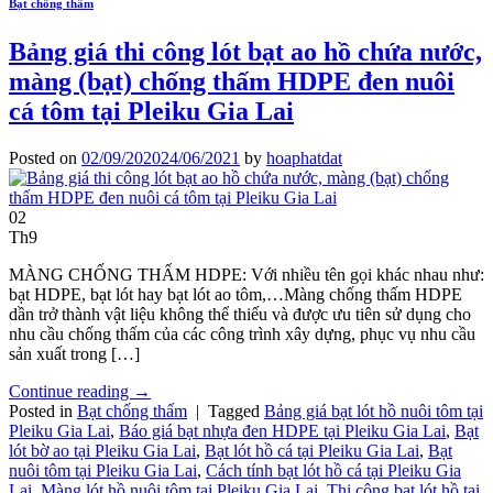
Bạt chống thấm
Bảng giá thi công lót bạt ao hồ chứa nước,
màng (bạt) chống thấm HDPE đen nuôi
cá tôm tại Pleiku Gia Lai
Posted on
02/09/2020
24/06/2021
by
hoaphatdat
02
Th9
MÀNG CHỐNG THẤM HDPE: Với nhiều tên gọi khác nhau như:
bạt HDPE, bạt lót hay bạt lót ao tôm,…Màng chống thấm HDPE
dần trở thành vật liệu không thể thiếu và được ưu tiên sử dụng cho
nhu cầu chống thấm của các công trình xây dựng, phục vụ nhu cầu
sản xuất trong […]
Continue reading
→
Posted in
Bạt chống thấm
|
Tagged
Bảng giá bạt lót hồ nuôi tôm tại
Pleiku Gia Lai
,
Báo giá bạt nhựa đen HDPE tại Pleiku Gia Lai
,
Bạt
lót bờ ao tại Pleiku Gia Lai
,
Bạt lót hồ cá tại Pleiku Gia Lai
,
Bạt
nuôi tôm tại Pleiku Gia Lai
,
Cách tính bạt lót hồ cá tại Pleiku Gia
Lai
,
Màng lót hồ nuôi tôm tại Pleiku Gia Lai
,
Thi công bạt lót hồ tại