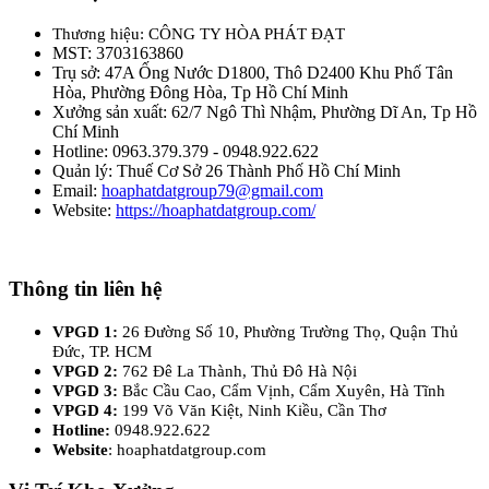
Thương hiệu: CÔNG TY HÒA PHÁT ĐẠT
MST: 3703163860
Trụ sở: 47A Ống Nước D1800, Thô D2400 Khu Phố Tân
Hòa, Phường Đông Hòa, Tp Hồ Chí Minh
Xưởng sản xuất: 62/7 Ngô Thì Nhậm, Phường Dĩ An, Tp Hồ
Chí Minh
Hotline: 0963.379.379 - 0948.922.622
Quản lý: Thuế Cơ Sở 26 Thành Phố Hồ Chí Minh
Email:
hoaphatdatgroup79@gmail.com
Website:
https://hoaphatdatgroup.com/
Thông tin liên hệ
VPGD 1:
26 Đường Số 10, Phường Trường Thọ, Quận Thủ
Đức, TP. HCM
VPGD 2:
762 Đê La Thành, Thủ Đô Hà Nội
VPGD 3:
Bắc Cầu Cao, Cẩm Vịnh, Cẩm Xuyên, Hà Tĩnh
VPGD 4:
199 Võ Văn Kiệt, Ninh Kiều, Cần Thơ
Hotline:
0948.922.622
Website
: hoaphatdatgroup.com