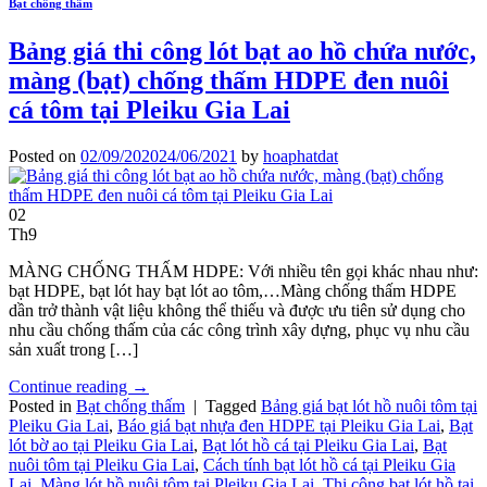
Bạt chống thấm
Bảng giá thi công lót bạt ao hồ chứa nước,
màng (bạt) chống thấm HDPE đen nuôi
cá tôm tại Pleiku Gia Lai
Posted on
02/09/2020
24/06/2021
by
hoaphatdat
02
Th9
MÀNG CHỐNG THẤM HDPE: Với nhiều tên gọi khác nhau như:
bạt HDPE, bạt lót hay bạt lót ao tôm,…Màng chống thấm HDPE
dần trở thành vật liệu không thể thiếu và được ưu tiên sử dụng cho
nhu cầu chống thấm của các công trình xây dựng, phục vụ nhu cầu
sản xuất trong […]
Continue reading
→
Posted in
Bạt chống thấm
|
Tagged
Bảng giá bạt lót hồ nuôi tôm tại
Pleiku Gia Lai
,
Báo giá bạt nhựa đen HDPE tại Pleiku Gia Lai
,
Bạt
lót bờ ao tại Pleiku Gia Lai
,
Bạt lót hồ cá tại Pleiku Gia Lai
,
Bạt
nuôi tôm tại Pleiku Gia Lai
,
Cách tính bạt lót hồ cá tại Pleiku Gia
Lai
,
Màng lót hồ nuôi tôm tại Pleiku Gia Lai
,
Thi công bạt lót hồ tại