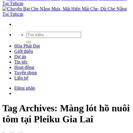
Hòa Phát Đạt
Giới thiệu
Dự án
Tin tức
Hoạt động
Tuyển dụng
Liên hệ
Đăng nhập
Tag Archives:
Màng lót hồ nuôi
tôm tại Pleiku Gia Lai