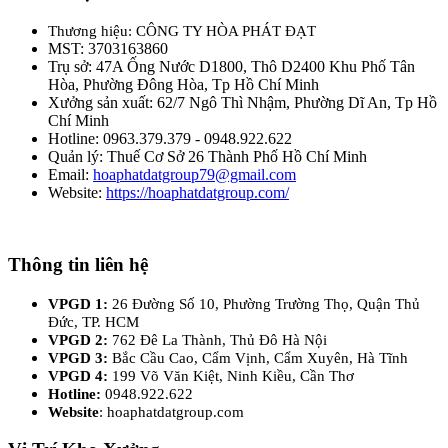
Thương hiệu: CÔNG TY HÒA PHÁT ĐẠT
MST: 3703163860
Trụ sở: 47A Ống Nước D1800, Thô D2400 Khu Phố Tân
Hòa, Phường Đông Hòa, Tp Hồ Chí Minh
Xưởng sản xuất: 62/7 Ngô Thì Nhậm, Phường Dĩ An, Tp Hồ
Chí Minh
Hotline: 0963.379.379 - 0948.922.622
Quản lý: Thuế Cơ Sở 26 Thành Phố Hồ Chí Minh
Email:
hoaphatdatgroup79@gmail.com
Website:
https://hoaphatdatgroup.com/
Thông tin liên hệ
VPGD 1:
26 Đường Số 10, Phường Trường Thọ, Quận Thủ
Đức, TP. HCM
VPGD 2:
762 Đê La Thành, Thủ Đô Hà Nội
VPGD 3:
Bắc Cầu Cao, Cẩm Vịnh, Cẩm Xuyên, Hà Tĩnh
VPGD 4:
199 Võ Văn Kiệt, Ninh Kiều, Cần Thơ
Hotline:
0948.922.622
Website
: hoaphatdatgroup.com