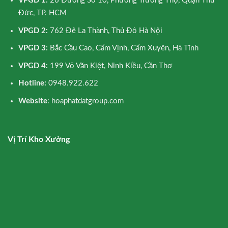
VPGD 1:
26 Đường Số 10, Phường Trường Thọ, Quận Thủ
Đức, TP. HCM
VPGD 2:
762 Đê La Thành, Thủ Đô Hà Nội
VPGD 3:
Bắc Cầu Cao, Cẩm Vịnh, Cẩm Xuyên, Hà Tĩnh
VPGD 4:
199 Võ Văn Kiệt, Ninh Kiều, Cần Thơ
Hotline:
0948.922.622
Website
: hoaphatdatgroup.com
Vị Trí Kho Xưởng