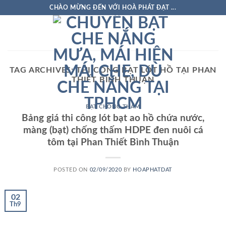
Skip
CHÀO MỪNG ĐẾN VỚI HOÀ PHÁT ĐẠT ...
to
content
TAG ARCHIVES:
THI CÔNG BẠT LÓT HỒ TẠI PHAN
THIẾT BÌNH THUẬN
BẠT CHỐNG THẤM
Bảng giá thi công lót bạt ao hồ chứa nước,
màng (bạt) chống thấm HDPE đen nuôi cá
tôm tại Phan Thiết Bình Thuận
POSTED ON
02/09/2020
BY
HOAPHATDAT
02
Th9