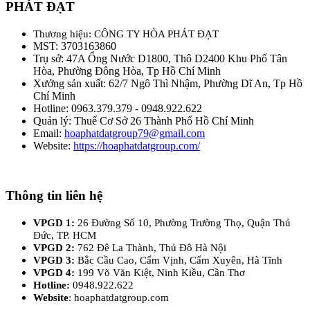
PHÁT ĐẠT
Thương hiệu: CÔNG TY HÒA PHÁT ĐẠT
MST: 3703163860
Trụ sở: 47A Ống Nước D1800, Thô D2400 Khu Phố Tân
Hòa, Phường Đông Hòa, Tp Hồ Chí Minh
Xưởng sản xuất: 62/7 Ngô Thì Nhậm, Phường Dĩ An, Tp Hồ
Chí Minh
Hotline: 0963.379.379 - 0948.922.622
Quản lý: Thuế Cơ Sở 26 Thành Phố Hồ Chí Minh
Email:
hoaphatdatgroup79@gmail.com
Website:
https://hoaphatdatgroup.com/
Thông tin liên hệ
VPGD 1:
26 Đường Số 10, Phường Trường Thọ, Quận Thủ
Đức, TP. HCM
VPGD 2:
762 Đê La Thành, Thủ Đô Hà Nội
VPGD 3:
Bắc Cầu Cao, Cẩm Vịnh, Cẩm Xuyên, Hà Tĩnh
VPGD 4:
199 Võ Văn Kiệt, Ninh Kiều, Cần Thơ
Hotline:
0948.922.622
Website
: hoaphatdatgroup.com