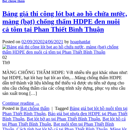
Bạt chống thấm
Bảng giá thi công lót bạt ao hồ chứa nước,
màng (bạt) chống thấm HDPE đen nuôi
cá tôm tại Phan Thiết Bình Thuận
Posted on
02/09/2020
24/06/2021
by
hoaphatdat
02
Th9
MÀNG CHỐNG THẤM HDPE: Với nhiều tên gọi khác nhau như:
bạt HDPE, bạt lót hay bạt lót ao tôm,…Màng chống thấm HDPE
dần trở thành vật liệu không thể thiếu và được ưu tiên sử dụng cho
nhu cầu chống thấm của các công trình xây dựng, phục vụ nhu cầu
sản xuất trong […]
Continue reading
→
Posted in
Bạt chống thấm
|
Tagged
Bảng giá bạt lót hồ nuôi tôm tại
Phan Thiết Bình Thuận
,
Báo giá bạt nhựa đen HDPE tại Phan Thiết
Bình Thuận
,
Bạt lót bờ ao tại Phan Thiết Bình Thuận
,
Bạt lót hồ cá
tại Phan Thiết Bình Thuận
,
Bạt nuôi tôm tại Phan Thiết Bình
Thuận
,
Cách tính bạt lót hồ cá tại Phan Thiết Bình Thuận
,
Màng lót