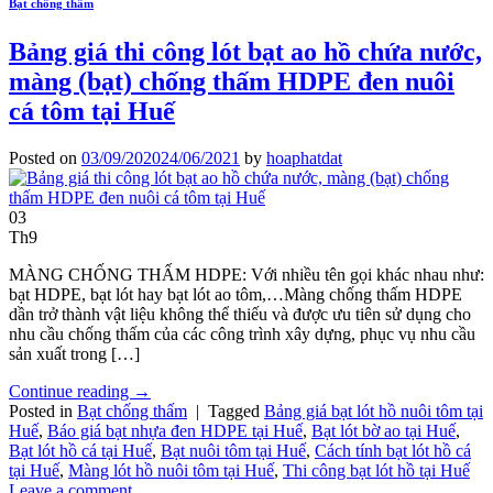
Bạt chống thấm
Bảng giá thi công lót bạt ao hồ chứa nước,
màng (bạt) chống thấm HDPE đen nuôi
cá tôm tại Huế
Posted on
03/09/2020
24/06/2021
by
hoaphatdat
03
Th9
MÀNG CHỐNG THẤM HDPE: Với nhiều tên gọi khác nhau như:
bạt HDPE, bạt lót hay bạt lót ao tôm,…Màng chống thấm HDPE
dần trở thành vật liệu không thể thiếu và được ưu tiên sử dụng cho
nhu cầu chống thấm của các công trình xây dựng, phục vụ nhu cầu
sản xuất trong […]
Continue reading
→
Posted in
Bạt chống thấm
|
Tagged
Bảng giá bạt lót hồ nuôi tôm tại
Huế
,
Báo giá bạt nhựa đen HDPE tại Huế
,
Bạt lót bờ ao tại Huế
,
Bạt lót hồ cá tại Huế
,
Bạt nuôi tôm tại Huế
,
Cách tính bạt lót hồ cá
tại Huế
,
Màng lót hồ nuôi tôm tại Huế
,
Thi công bạt lót hồ tại Huế
Leave a comment