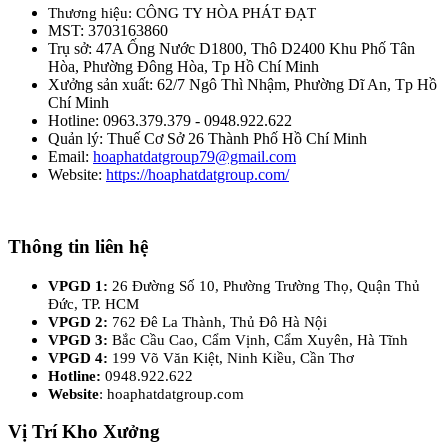
Thương hiệu: CÔNG TY HÒA PHÁT ĐẠT
MST: 3703163860
Trụ sở: 47A Ống Nước D1800, Thô D2400 Khu Phố Tân
Hòa, Phường Đông Hòa, Tp Hồ Chí Minh
Xưởng sản xuất: 62/7 Ngô Thì Nhậm, Phường Dĩ An, Tp Hồ
Chí Minh
Hotline: 0963.379.379 - 0948.922.622
Quản lý: Thuế Cơ Sở 26 Thành Phố Hồ Chí Minh
Email:
hoaphatdatgroup79@gmail.com
Website:
https://hoaphatdatgroup.com/
Thông tin liên hệ
VPGD 1:
26 Đường Số 10, Phường Trường Thọ, Quận Thủ
Đức, TP. HCM
VPGD 2:
762 Đê La Thành, Thủ Đô Hà Nội
VPGD 3:
Bắc Cầu Cao, Cẩm Vịnh, Cẩm Xuyên, Hà Tĩnh
VPGD 4:
199 Võ Văn Kiệt, Ninh Kiều, Cần Thơ
Hotline:
0948.922.622
Website
: hoaphatdatgroup.com
Vị Trí Kho Xưởng