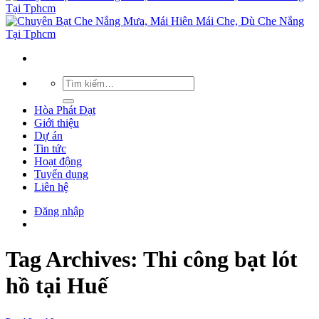
Hòa Phát Đạt
Giới thiệu
Dự án
Tin tức
Hoạt động
Tuyển dụng
Liên hệ
Đăng nhập
Tag Archives:
Thi công bạt lót
hồ tại Huế