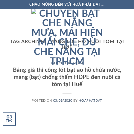
Skip
CHÀO MỪNG ĐẾN VỚI HOÀ PHÁT ĐẠT ...
to
content
TAG ARCHIVES:
MÀNG LÓT HỒ NUÔI TÔM TẠI
HUẾ
BẠT CHỐNG THẤM
Bảng giá thi công lót bạt ao hồ chứa nước,
màng (bạt) chống thấm HDPE đen nuôi cá
tôm tại Huế
POSTED ON
03/09/2020
BY
HOAPHATDAT
03
Th9