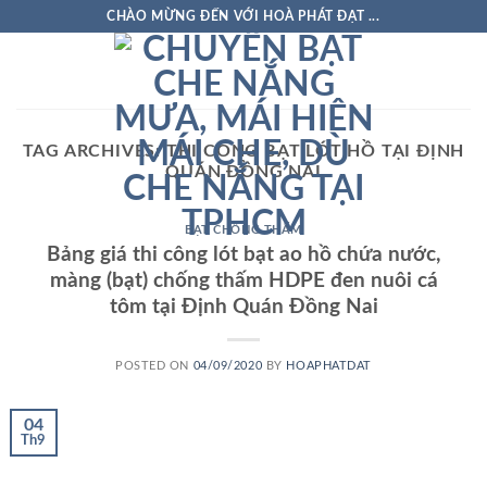
Skip
CHÀO MỪNG ĐẾN VỚI HOÀ PHÁT ĐẠT ...
to
content
TAG ARCHIVES:
THI CÔNG BẠT LÓT HỒ TẠI ĐỊNH
QUÁN ĐỒNG NAI
BẠT CHỐNG THẤM
Bảng giá thi công lót bạt ao hồ chứa nước,
màng (bạt) chống thấm HDPE đen nuôi cá
tôm tại Định Quán Đồng Nai
POSTED ON
04/09/2020
BY
HOAPHATDAT
04
Th9