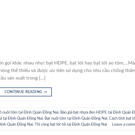
i khác nhau như: bạt HDPE, bạt lót hay bạt lót ao tôm,…M
hông thể thiếu và được ưu tiên sử dụng cho nhu cầu chống thấ
cầu sản xuất trong […]
CONTINUE READING
→
hồ nuôi tôm tại Định Quán Đồng Nai
,
Báo giá bạt nhựa đen HDPE tại Định Quán 
cá tại Định Quán Đồng Nai
,
Bạt nuôi tôm tại Định Quán Đồng Nai
,
Cách tính bạt l
 Định Quán Đồng Nai
,
Thi công bạt lót hồ tại Định Quán Đồng Nai
Leave a com