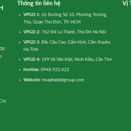
Thông tin liên hệ
Vị 
H
VPGD 1:
26 Đường Số 10, Phường Trường
Thọ, Quận Thủ Đức, TP. HCM
VPGD 2:
762 Đê La Thành, Thủ Đô Hà Nội
VPGD 3:
Bắc Cầu Cao, Cẩm Vịnh, Cẩm Xuyên,
00
Hà Tĩnh
p
VPGD 4:
199 Võ Văn Kiệt, Ninh Kiều, Cần Thơ
Hotline:
0948.922.622
Website
: hoaphatdatgroup.com
Chí