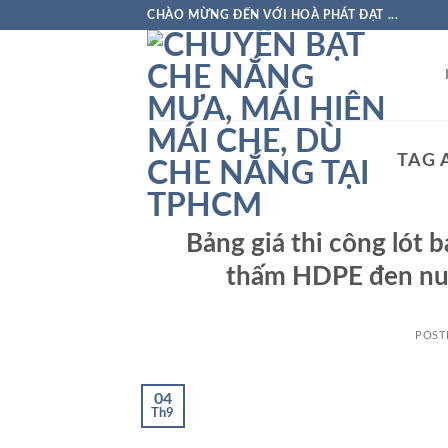
Skip
CHÀO MỪNG ĐẾN VỚI HOÀ PHÁT ĐẠT ...
to
content
TAG 
Bảng giá thi công lót 
thấm HDPE đen nuô
POST
04
Th9