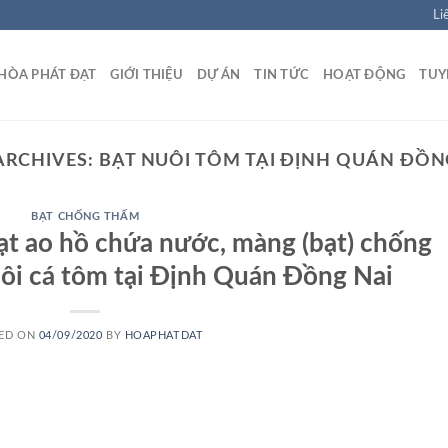
Li
HÒA PHÁT ĐẠT
GIỚI THIỆU
DỰ ÁN
TIN TỨC
HOẠT ĐỘNG
TUY
ARCHIVES:
BẠT NUÔI TÔM TẠI ĐỊNH QUÁN ĐỒN
BẠT CHỐNG THẤM
bạt ao hồ chứa nước, màng (bạt) chống
i cá tôm tại Định Quán Đồng Nai
ED ON
04/09/2020
BY
HOAPHATDAT