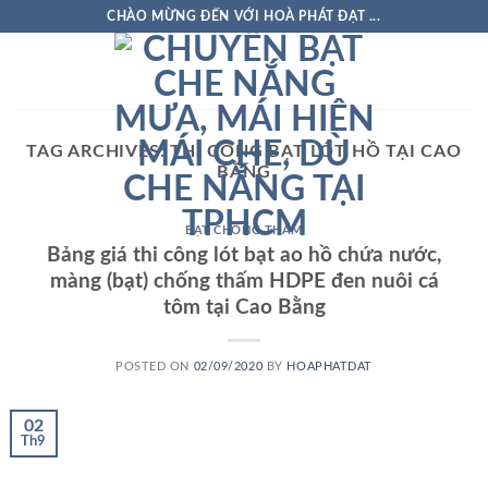
Skip
CHÀO MỪNG ĐẾN VỚI HOÀ PHÁT ĐẠT ...
to
content
TAG ARCHIVES:
THI CÔNG BẠT LÓT HỒ TẠI CAO
BẰNG
BẠT CHỐNG THẤM
Bảng giá thi công lót bạt ao hồ chứa nước,
màng (bạt) chống thấm HDPE đen nuôi cá
tôm tại Cao Bằng
POSTED ON
02/09/2020
BY
HOAPHATDAT
02
Th9