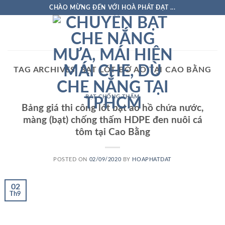
Skip
CHÀO MỪNG ĐẾN VỚI HOÀ PHÁT ĐẠT ...
to
content
TAG ARCHIVES:
BẠT LÓT BỜ AO TẠI CAO BẰNG
BẠT CHỐNG THẤM
Bảng giá thi công lót bạt ao hồ chứa nước,
màng (bạt) chống thấm HDPE đen nuôi cá
tôm tại Cao Bằng
POSTED ON
02/09/2020
BY
HOAPHATDAT
02
Th9