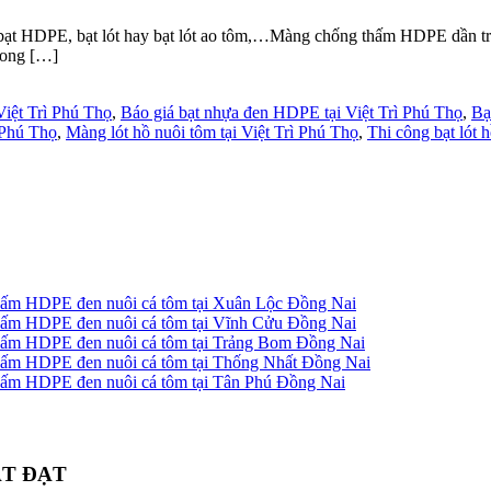
E, bạt lót hay bạt lót ao tôm,…Màng chống thấm HDPE dần trở thà
rong […]
 Việt Trì Phú Thọ
,
Báo giá bạt nhựa đen HDPE tại Việt Trì Phú Thọ
,
Bạ
ì Phú Thọ
,
Màng lót hồ nuôi tôm tại Việt Trì Phú Thọ
,
Thi công bạt lót h
 thấm HDPE đen nuôi cá tôm tại Xuân Lộc Đồng Nai
 thấm HDPE đen nuôi cá tôm tại Vĩnh Cửu Đồng Nai
g thấm HDPE đen nuôi cá tôm tại Trảng Bom Đồng Nai
 thấm HDPE đen nuôi cá tôm tại Thống Nhất Đồng Nai
 thấm HDPE đen nuôi cá tôm tại Tân Phú Đồng Nai
ÁT ĐẠT