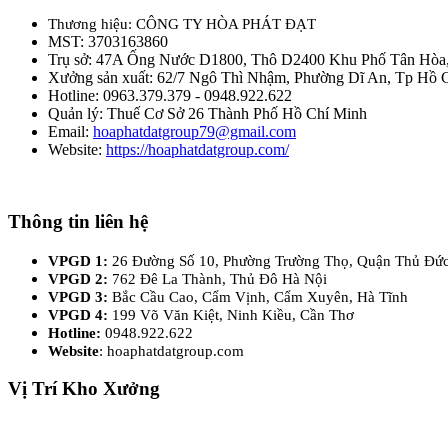
Thương hiệu: CÔNG TY HÒA PHÁT ĐẠT
MST: 3703163860
Trụ sở: 47A Ống Nước D1800, Thô D2400 Khu Phố Tân Hòa
Xưởng sản xuất: 62/7 Ngô Thì Nhậm, Phường Dĩ An, Tp Hồ 
Hotline: 0963.379.379 - 0948.922.622
Quản lý: Thuế Cơ Sở 26 Thành Phố Hồ Chí Minh
Email:
hoaphatdatgroup79@gmail.com
Website:
https://hoaphatdatgroup.com/
Thông tin liên hệ
VPGD 1:
26 Đường Số 10, Phường Trường Thọ, Quận Thủ Đứ
VPGD 2:
762 Đê La Thành, Thủ Đô Hà Nội
VPGD 3:
Bắc Cầu Cao, Cẩm Vịnh, Cẩm Xuyên, Hà Tĩnh
VPGD 4:
199 Võ Văn Kiệt, Ninh Kiều, Cần Thơ
Hotline:
0948.922.622
Website
: hoaphatdatgroup.com
Vị Trí Kho Xưởng