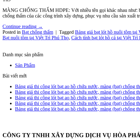
MÀNG CHỐNG THẤM HDPE: Với nhiều tên gọi khác nhau như: bạt HDP
chống thấm của các công trình xây dựng, phục vụ nhu cầu sản xuất t
Continue reading
→
Posted in
Bạt chống thấm
|
Tagged
Bảng giá bạt lót hồ nuôi tôm tại
Bạt nuôi tôm tại Việt Trì Phú Thọ
,
Cách tính bạt lót hồ cá tại Việt Tr
Danh mục sản phẩm
Sản Phẩm
Bài viết mới
Bảng giá thi công lót bạt ao hồ chứa nước, màng (bạt) chống
Bảng giá thi công lót bạt ao hồ chứa nước, màng (bạt) chống
Bảng giá thi công lót bạt ao hồ chứa nước, màng (bạt) chốn
Bảng giá thi công lót bạt ao hồ chứa nước, màng (bạt) chống
Bảng giá thi công lót bạt ao hồ chứa nước, màng (bạt) chống
CÔNG TY TNHH XÂY DỰNG DỊCH VỤ HÒA PH