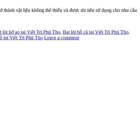
nh vật liệu không thể thiếu và được ưu tiên sử dụng cho nhu cầu
t lót bờ ao tại Việt Trì Phú Thọ
,
Bạt lót hồ cá tại Việt Trì Phú Thọ
,
ồ tại Việt Trì Phú Thọ
Leave a comment