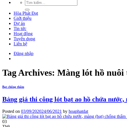
Hòa Phát Đạt
Giới thiệu
Dự án
Tin tức
Hoạt động
Tuyển dụng
Liên hệ
Đăng nhập
Tag Archives:
Màng lót hồ nuôi 
Bạt chống thấm
Bảng giá thi công lót bạt ao hồ chứa nước
Posted on
03/09/2020
24/06/2021
by
hoaphatdat
03
Th9