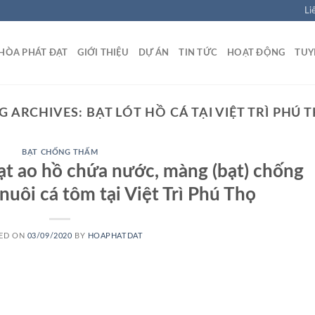
Li
HÒA PHÁT ĐẠT
GIỚI THIỆU
DỰ ÁN
TIN TỨC
HOẠT ĐỘNG
TUY
G ARCHIVES:
BẠT LÓT HỒ CÁ TẠI VIỆT TRÌ PHÚ 
BẠT CHỐNG THẤM
bạt ao hồ chứa nước, màng (bạt) chống
uôi cá tôm tại Việt Trì Phú Thọ
ED ON
03/09/2020
BY
HOAPHATDAT