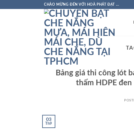
Skip
CHÀO MỪNG ĐẾN VỚI HOÀ PHÁT ĐẠT ...
to
content
TA
Bảng giá thi công lót 
thấm HDPE đen n
POST
03
Th9