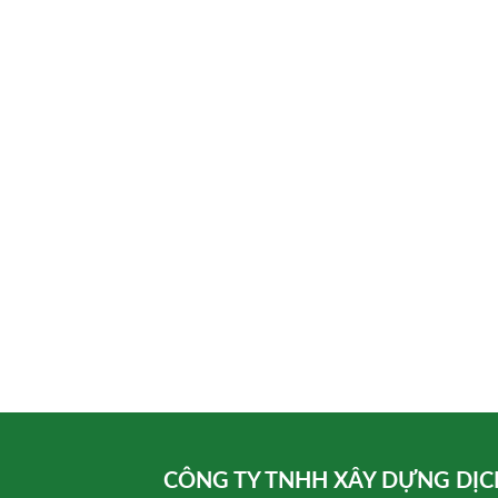
CÔNG TY TNHH XÂY DỰNG DỊC