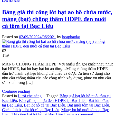
Lưới che nắng
Bảng giá thi công lót bạt ao hồ chứa nước,
màng (bạt) chống thấm HDPE đen nuôi
cá tôm tại Bạc Liêu
Posted on
02/09/2020
24/06/2021
by
hoaphatdat
02
Th9
MÀNG CHỐNG THẤM HDPE: Với nhiều tên gọi khác nhau như:
bạt HDPE, bạt lót hay bạt lót ao tôm,…Màng chống thấm HDPE
dần trở thành vật liệu không thể thiếu và được ưu tiên sử dụng cho
nhu cầu chống thấm của các công trình xây dựng, phục vụ nhu cầu
sản xuất trong […]
Continue reading
→
Posted in
Lưới che nắng
|
Tagged
Bảng giá bạt lót hồ nuôi tôm tại
Bạc Liêu
,
Báo giá bạt nhựa đen HDPE tại Bạc Liêu
,
Bạt lót bờ ao
tại Bạc Liêu
,
Bạt lót hồ cá tại Bạc Liêu
,
Bạt nuôi tôm tại Bạc Liêu
,
Cách tính bạt lót hồ cá tại Bạc Liêu
,
Màng lót hồ nuôi tôm tại Bạc
Liêu
,
Thi công bạt lót hồ tại Bạc Liêu
Leave a comment