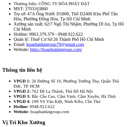
Thương hiệu: CÔNG TY HÒA PHÁT ĐẠT
MST: 3703163860
Trụ sở: 47A Ống Nước D1800, Thô D2400 Khu Phố Tân
Hòa, Phường Đông Hòa, Tp Hồ Chí Minh
Xưởng sản xuất: 62/7 Ngô Thì Nhậm, Phường Dĩ An, Tp Hồ
Chí Minh
Hotline: 0963.379.379 - 0948.922.622
Quản lý: Thuế Cơ Sở 26 Thành Phố Hồ Chí Minh
Email:
hoaphatdatgroup79@gmail.com
Website:
https://hoaphatdatgroup.com/
Thông tin liên hệ
VPGD 1:
26 Đường Số 10, Phường Trường Thọ, Quận Thủ
Đức, TP. HCM
VPGD 2:
762 Đê La Thành, Thủ Đô Hà Nội
VPGD 3:
Bắc Cầu Cao, Cẩm Vịnh, Cẩm Xuyên, Hà Tĩnh
VPGD 4:
199 Võ Văn Kiệt, Ninh Kiều, Cần Thơ
Hotline:
0948.922.622
Website
: hoaphatdatgroup.com
Vị Trí Kho Xưởng