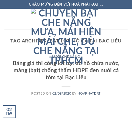
Skip
CHÀO MỪNG ĐẾN VỚI HOÀ PHÁT ĐẠT ...
to
content
TAG ARCHIVES:
BẠT LÓT HỒ CÁ TẠI BẠC LIÊU
LƯỚI CHE NẮNG
Bảng giá thi công lót bạt ao hồ chứa nước,
màng (bạt) chống thấm HDPE đen nuôi cá
tôm tại Bạc Liêu
POSTED ON
02/09/2020
BY
HOAPHATDAT
02
Th9