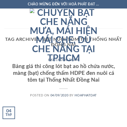
Skip
CHÀO MỪNG ĐẾN VỚI HOÀ PHÁT ĐẠT ...
to
content
TAG ARCHIVES:
BẠT NUÔI TÔM TẠI THỐNG NHẤT
ĐỒNG NAI
BẠT CHỐNG THẤM
Bảng giá thi công lót bạt ao hồ chứa nước,
màng (bạt) chống thấm HDPE đen nuôi cá
tôm tại Thống Nhất Đồng Nai
POSTED ON
04/09/2020
BY
HOAPHATDAT
04
Th9