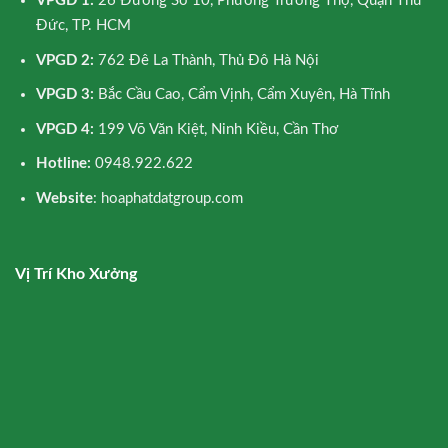
VPGD 1:
26 Đường Số 10, Phường Trường Thọ, Quận Thủ
Đức, TP. HCM
VPGD 2:
762 Đê La Thành, Thủ Đô Hà Nội
VPGD 3:
Bắc Cầu Cao, Cẩm Vịnh, Cẩm Xuyên, Hà Tĩnh
VPGD 4:
199 Võ Văn Kiệt, Ninh Kiều, Cần Thơ
Hotline:
0948.922.622
Website
: hoaphatdatgroup.com
Vị Trí Kho Xưởng