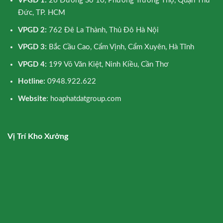
VPGD 1:
26 Đường Số 10, Phường Trường Thọ, Quận Thủ
Đức, TP. HCM
VPGD 2:
762 Đê La Thành, Thủ Đô Hà Nội
VPGD 3:
Bắc Cầu Cao, Cẩm Vịnh, Cẩm Xuyên, Hà Tĩnh
VPGD 4:
199 Võ Văn Kiệt, Ninh Kiều, Cần Thơ
Hotline:
0948.922.622
Website
: hoaphatdatgroup.com
Vị Trí Kho Xưởng