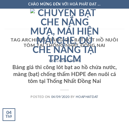
Skip
CHÀO MỪNG ĐẾN VỚI HOÀ PHÁT ĐẠT ...
to
content
TAG ARCHIVES:
BẢNG GIÁ BẠT LÓT HỒ NUÔI
TÔM TẠI THỐNG NHẤT ĐỒNG NAI
BẠT CHỐNG THẤM
Bảng giá thi công lót bạt ao hồ chứa nước,
màng (bạt) chống thấm HDPE đen nuôi cá
tôm tại Thống Nhất Đồng Nai
POSTED ON
04/09/2020
BY
HOAPHATDAT
04
Th9