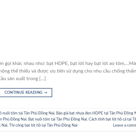
i khác nhau như: bạt HDPE, bạt lót hay bạt lót ao tôm,…M
hông thể thiếu và được ưu tiên sử dụng cho nhu cầu chống thấ
cầu sản xuất trong […]
CONTINUE READING
→
hồ nuôi tôm tại Tân Phú Đồng Nai
,
Báo giá bạt nhựa đen HDPE tại Tân Phú Đồng 
Tân Phú Đồng Nai
,
Bạt nuôi tôm tại Tân Phú Đồng Nai
,
Cách tính bạt lót hồ cá tại T
g Nai
,
Thi công bạt lót hồ tại Tân Phú Đồng Nai
Leave a com