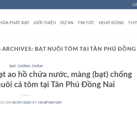
Li
HÒA PHÁT ĐẠT
GIỚI THIỆU
DỰ ÁN
TIN TỨC
HOẠT ĐỘNG
TUY
 ARCHIVES:
BẠT NUÔI TÔM TẠI TÂN PHÚ ĐỒNG
BẠT CHỐNG THẤM
bạt ao hồ chứa nước, màng (bạt) chống
ôi cá tôm tại Tân Phú Đồng Nai
ED ON
04/09/2020
BY
HOAPHATDAT