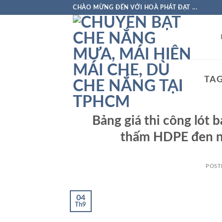
Skip
CHÀO MỪNG ĐẾN VỚI HOÀ PHÁT ĐẠT ...
to
content
TAG
Bảng giá thi công lót 
thấm HDPE đen nu
POST
04
Th9