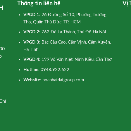
Thông tin liên hệ
Vị 
H
VPGD 1:
26 Đường Số 10, Phường Trường
Thọ, Quận Thủ Đức, TP. HCM
VPGD 2:
762 Đê La Thành, Thủ Đô Hà Nội
VPGD 3:
Bắc Cầu Cao, Cẩm Vịnh, Cẩm Xuyên,
00
Hà Tĩnh
p
VPGD 4:
199 Võ Văn Kiệt, Ninh Kiều, Cần Thơ
Hotline:
0948.922.622
Website
: hoaphatdatgroup.com
Chí