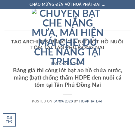
Skip
CHÀO MỪNG ĐẾN VỚI HOÀ PHÁT ĐẠT ...
to
content
TAG ARCHIVES:
BẢNG GIÁ BẠT LÓT HỒ NUÔI
TÔM TẠI TÂN PHÚ ĐỒNG NAI
BẠT CHỐNG THẤM
Bảng giá thi công lót bạt ao hồ chứa nước,
màng (bạt) chống thấm HDPE đen nuôi cá
tôm tại Tân Phú Đồng Nai
POSTED ON
04/09/2020
BY
HOAPHATDAT
04
Th9