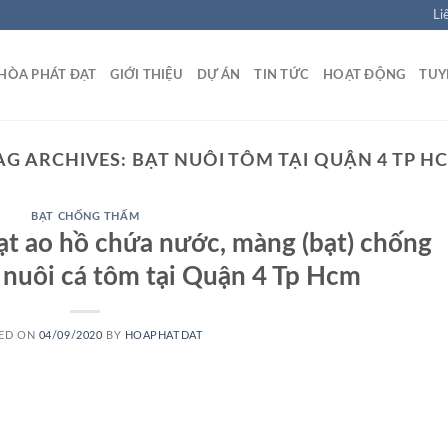
Li
HÒA PHÁT ĐẠT
GIỚI THIỆU
DỰ ÁN
TIN TỨC
HOẠT ĐỘNG
TUY
AG ARCHIVES:
BẠT NUÔI TÔM TẠI QUẬN 4 TP H
BẠT CHỐNG THẤM
bạt ao hồ chứa nước, màng (bạt) chống
nuôi cá tôm tại Quận 4 Tp Hcm
ED ON
04/09/2020
BY
HOAPHATDAT