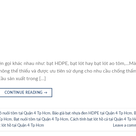
i khác nhau như: bạt HDPE, bạt lót hay bạt lót ao tôm,…M
hông thể thiếu và được ưu tiên sử dụng cho nhu cầu chống thấ
cầu sản xuất trong […]
CONTINUE READING
→
hồ nuôi tôm tại Quận 4 Tp Hcm
,
Báo giá bạt nhựa đen HDPE tại Quận 4 Tp Hcm
,
B
 Tp Hcm
,
Bạt nuôi tôm tại Quận 4 Tp Hcm
,
Cách tính bạt lót hồ cá tại Quận 4 Tp 
t lót hồ tại Quận 4 Tp Hcm
Leave a com