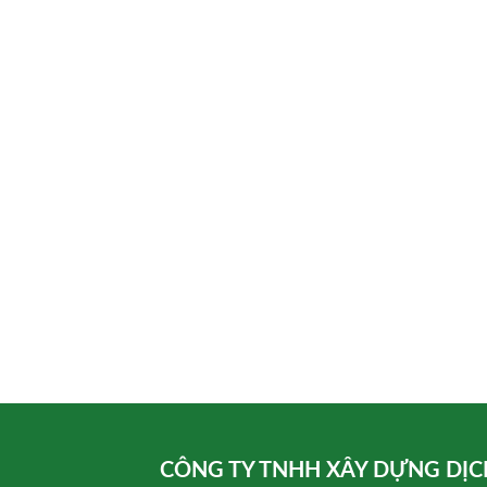
CÔNG TY TNHH XÂY DỰNG DỊC