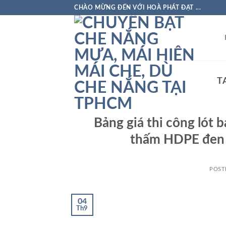
Skip
CHÀO MỪNG ĐẾN VỚI HOÀ PHÁT ĐẠT ...
to
content
T
Bảng giá thi công lót 
thấm HDPE đen 
POST
04
Th9