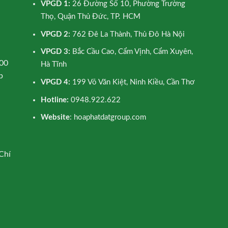
VPGD 1:
26 Đường Số 10, Phường Trường
Thọ, Quận Thủ Đức, TP. HCM
VPGD 2:
762 Đê La Thành, Thủ Đô Hà Nội
VPGD 3:
Bắc Cầu Cao, Cẩm Vịnh, Cẩm Xuyên,
00
Hà Tĩnh
p
VPGD 4:
199 Võ Văn Kiệt, Ninh Kiều, Cần Thơ
Hotline:
0948.922.622
Website
: hoaphatdatgroup.com
Chí