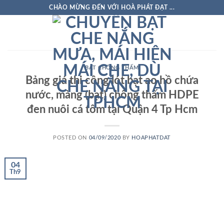
Skip
CHÀO MỪNG ĐẾN VỚI HOÀ PHÁT ĐẠT ...
to
content
BẠT CHỐNG THẤM
Bảng giá thi công lót bạt ao hồ chứa
nước, màng (bạt) chống thấm HDPE
đen nuôi cá tôm tại Quận 4 Tp Hcm
POSTED ON
04/09/2020
BY
HOAPHATDAT
04
Th9