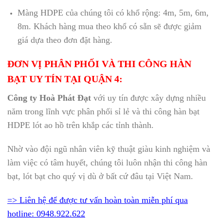
Màng HDPE của chúng tôi có khổ rộng: 4m, 5m, 6m,
8m. Khách hàng mua theo khổ có sẵn sẽ được giảm
giá dựa theo đơn đặt hàng.
ĐƠN VỊ PHÂN PHỐI VÀ THI CÔNG HÀN
BẠT UY TÍN TẠI QUẬN 4:
Công ty Hoà Phát Đạt
với uy tín được xây dựng nhiều
năm trong lĩnh vực phân phối sỉ lẻ và thi công hàn bạt
HDPE lót ao hồ trên khắp các tỉnh thành.
Nhờ vào đội ngũ nhân viên kỹ thuật giàu kinh nghiệm và
làm việc có tâm huyết, chúng tôi luôn nhận thi công hàn
bạt, lót bạt cho quý vị dù ở bất cứ đâu tại Việt Nam.
=> Liên hệ để được tư vấn hoàn toàn miễn phí qua
hotline: 0948.922.622