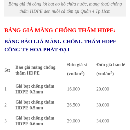
Bảng giá thi công lót bạt ao hồ chứa nước, màng (bạt) chống
thấm HDPE đen nuôi cá tôm tại Quận 4 Tp Hcm
BẢNG GIÁ MÀNG CHỐNG THẤM HDPE:
BẢNG BÁO GIÁ MÀNG CHỐNG THẤM HDPE
CÔNG TY HOÀ PHÁT ĐẠT
Đơn giá sỉ
Đơn giá bán lẻ
Báo giá màng chống
Stt
2
2
thấm HDPE
(vnđ/m
)
(vnđ/m
)
Giá bạt chống thấm
1
16.000
20.000
HDPE 0.3mm
Giá bạt chống thấm
2
26.500
30.000
HDPE 0.5mm
Giá bạt chống thấm
3
29.000
34.000
HDPE 0.6mm