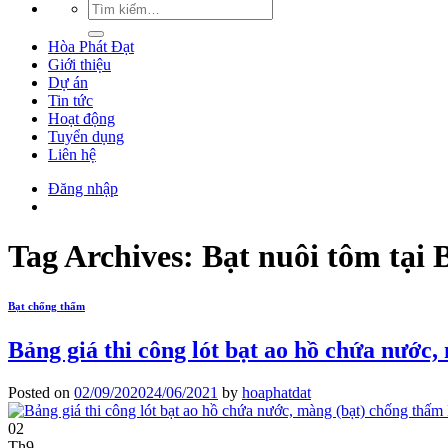
Hòa Phát Đạt
Giới thiệu
Dự án
Tin tức
Hoạt động
Tuyển dụng
Liên hệ
Đăng nhập
Tag Archives:
Bạt nuôi tôm tại 
Bạt chống thấm
Bảng giá thi công lót bạt ao hồ chứa nước
Posted on
02/09/2020
24/06/2021
by
hoaphatdat
02
Th9