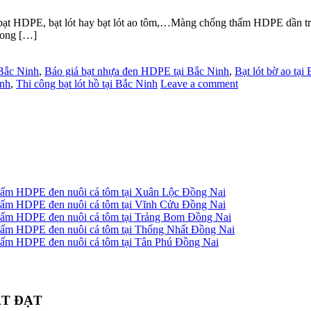
E, bạt lót hay bạt lót ao tôm,…Màng chống thấm HDPE dần trở thà
rong […]
 Bắc Ninh
,
Báo giá bạt nhựa đen HDPE tại Bắc Ninh
,
Bạt lót bờ ao tại
inh
,
Thi công bạt lót hồ tại Bắc Ninh
Leave a comment
 thấm HDPE đen nuôi cá tôm tại Xuân Lộc Đồng Nai
 thấm HDPE đen nuôi cá tôm tại Vĩnh Cửu Đồng Nai
g thấm HDPE đen nuôi cá tôm tại Trảng Bom Đồng Nai
 thấm HDPE đen nuôi cá tôm tại Thống Nhất Đồng Nai
 thấm HDPE đen nuôi cá tôm tại Tân Phú Đồng Nai
ÁT ĐẠT