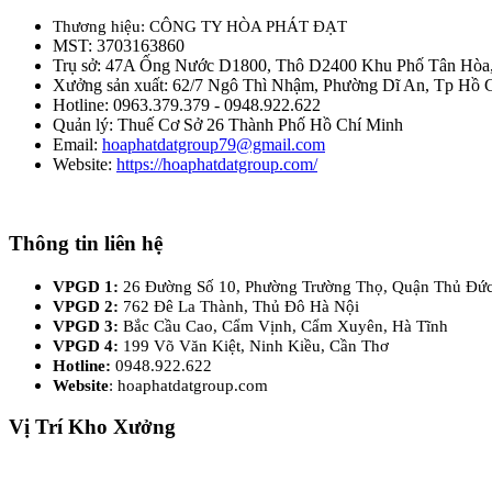
Thương hiệu: CÔNG TY HÒA PHÁT ĐẠT
MST: 3703163860
Trụ sở: 47A Ống Nước D1800, Thô D2400 Khu Phố Tân Hòa
Xưởng sản xuất: 62/7 Ngô Thì Nhậm, Phường Dĩ An, Tp Hồ 
Hotline: 0963.379.379 - 0948.922.622
Quản lý: Thuế Cơ Sở 26 Thành Phố Hồ Chí Minh
Email:
hoaphatdatgroup79@gmail.com
Website:
https://hoaphatdatgroup.com/
Thông tin liên hệ
VPGD 1:
26 Đường Số 10, Phường Trường Thọ, Quận Thủ Đứ
VPGD 2:
762 Đê La Thành, Thủ Đô Hà Nội
VPGD 3:
Bắc Cầu Cao, Cẩm Vịnh, Cẩm Xuyên, Hà Tĩnh
VPGD 4:
199 Võ Văn Kiệt, Ninh Kiều, Cần Thơ
Hotline:
0948.922.622
Website
: hoaphatdatgroup.com
Vị Trí Kho Xưởng