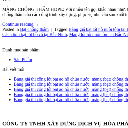
MÀNG CHỐNG THẤM HDPE: Với nhiều tên gọi khác nhau như: bạt HDP
chống thấm của các công trình xây dựng, phục vụ nhu cầu sản xuất t
Continue reading
→
Posted in
Bạt chống thấm
|
Tagged
Bảng giá bạt lót hồ nuôi tôm tại
Cách tính bạt lót hồ cá tại Bắc Ninh
,
Màng lót hồ nuôi tôm tại Bắc N
Danh mục sản phẩm
Sản Phẩm
Bài viết mới
Bảng giá thi công lót bạt ao hồ chứa nước, màng (bạt) chống
Bảng giá thi công lót bạt ao hồ chứa nước, màng (bạt) chống
Bảng giá thi công lót bạt ao hồ chứa nước, màng (bạt) chốn
Bảng giá thi công lót bạt ao hồ chứa nước, màng (bạt) chống
Bảng giá thi công lót bạt ao hồ chứa nước, màng (bạt) chống
CÔNG TY TNHH XÂY DỰNG DỊCH VỤ HÒA PH