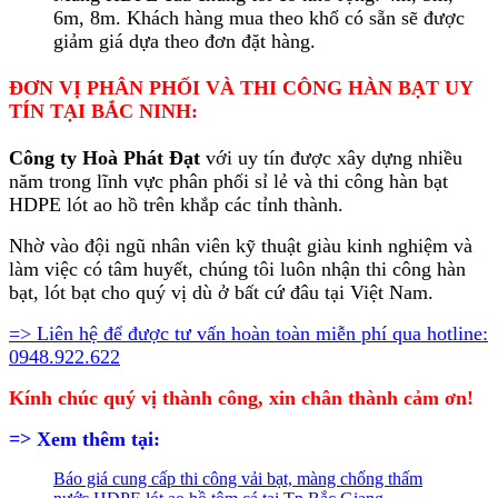
6m, 8m. Khách hàng mua theo khổ có sẵn sẽ được
giảm giá dựa theo đơn đặt hàng.
ĐƠN VỊ PHÂN PHỐI VÀ THI CÔNG HÀN BẠT UY
TÍN TẠI BẮC NINH:
Công ty Hoà Phát Đạt
với uy tín được xây dựng nhiều
năm trong lĩnh vực phân phối sỉ lẻ và thi công hàn bạt
HDPE lót ao hồ trên khắp các tỉnh thành.
Nhờ vào đội ngũ nhân viên kỹ thuật giàu kinh nghiệm và
làm việc có tâm huyết, chúng tôi luôn nhận thi công hàn
bạt, lót bạt cho quý vị dù ở bất cứ đâu tại Việt Nam.
=> Liên hệ để được tư vấn hoàn toàn miễn phí qua hotline:
0948.922.622
Kính chúc quý vị thành công, xin chân thành cảm ơn!
=> Xem thêm tại:
Báo giá cung cấp thi công vải bạt, màng chống thấm