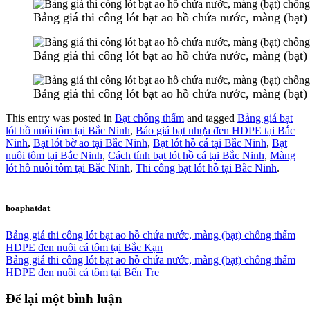
Bảng giá thi công lót bạt ao hồ chứa nước, màng (bạ
Bảng giá thi công lót bạt ao hồ chứa nước, màng (bạ
Bảng giá thi công lót bạt ao hồ chứa nước, màng (bạ
This entry was posted in
Bạt chống thấm
and tagged
Bảng giá bạt
lót hồ nuôi tôm tại Bắc Ninh
,
Báo giá bạt nhựa đen HDPE tại Bắc
Ninh
,
Bạt lót bờ ao tại Bắc Ninh
,
Bạt lót hồ cá tại Bắc Ninh
,
Bạt
nuôi tôm tại Bắc Ninh
,
Cách tính bạt lót hồ cá tại Bắc Ninh
,
Màng
lót hồ nuôi tôm tại Bắc Ninh
,
Thi công bạt lót hồ tại Bắc Ninh
.
hoaphatdat
Bảng giá thi công lót bạt ao hồ chứa nước, màng (bạt) chống thấm
HDPE đen nuôi cá tôm tại Bắc Kạn
Bảng giá thi công lót bạt ao hồ chứa nước, màng (bạt) chống thấm
HDPE đen nuôi cá tôm tại Bến Tre
Để lại một bình luận