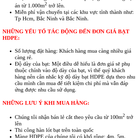
2
án từ 1.000m
trở lên.
Miễn phí vận chuyển tại các khu vực tỉnh thành như:
Tp Hcm, Bắc Ninh và Bắc Ninh.
NHỮNG YẾU TỐ TÁC ĐỘNG ĐẾN ĐƠN GIÁ BẠT
HDPE:
Số lượng đặt hàng: Khách hàng mua càng nhiều giá
càng rẻ.
Độ dày của bạt: Một điều dễ hiểu là đơn giá sẽ phụ
thuộc chính vào độ dày của bạt, vì thế quý khách
hàng nên cân nhắc kỹ độ dày bạt HDPE dựa theo nhu
cầu mình cần mua để tiết kiệm chi phí mà vẫn đáp
ứng được nhu cầu sử dụng.
NHỮNG LƯU Ý KHI MUA HÀNG:
2
Chúng tôi nhận bán lẻ cắt theo yêu cầu từ 100m
trở
lên
Thi công hàn lót bạt trên toàn quốc
Màng HDPE của chúng tôi có khổ rộng: 4m, 5m,