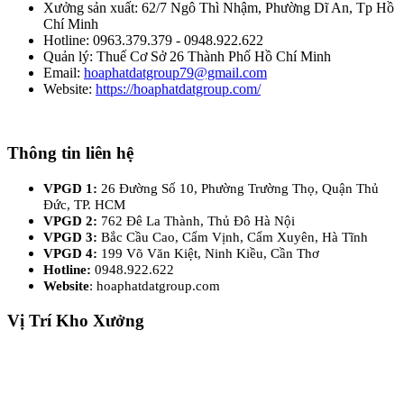
Xưởng sản xuất: 62/7 Ngô Thì Nhậm, Phường Dĩ An, Tp Hồ
Chí Minh
Hotline: 0963.379.379 - 0948.922.622
Quản lý: Thuế Cơ Sở 26 Thành Phố Hồ Chí Minh
Email:
hoaphatdatgroup79@gmail.com
Website:
https://hoaphatdatgroup.com/
Thông tin liên hệ
VPGD 1:
26 Đường Số 10, Phường Trường Thọ, Quận Thủ
Đức, TP. HCM
VPGD 2:
762 Đê La Thành, Thủ Đô Hà Nội
VPGD 3:
Bắc Cầu Cao, Cẩm Vịnh, Cẩm Xuyên, Hà Tĩnh
VPGD 4:
199 Võ Văn Kiệt, Ninh Kiều, Cần Thơ
Hotline:
0948.922.622
Website
: hoaphatdatgroup.com
Vị Trí Kho Xưởng