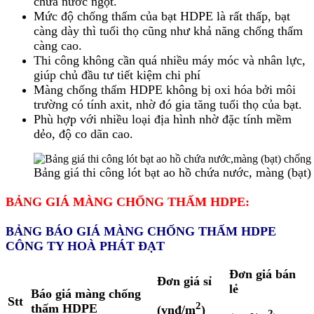
chứa nước ngọt.
Mức độ chống thấm của bạt HDPE là rất thấp, bạt
càng dày thì tuổi thọ cũng như khả năng chống thấm
càng cao.
Thi công không cần quá nhiều máy móc và nhân lực,
giúp chủ đầu tư tiết kiệm chi phí
Màng chống thấm HDPE không bị oxi hóa bởi môi
trường có tính axit, nhờ đó gia tăng tuổi thọ của bạt.
Phù hợp với nhiều loại địa hình nhờ đặc tính mềm
dẻo, độ co dãn cao.
Bảng giá thi công lót bạt ao hồ chứa nước, màng (bạ
BẢNG GIÁ MÀNG CHỐNG THẤM HDPE:
BẢNG BÁO GIÁ MÀNG CHỐNG THẤM HDPE
CÔNG TY HOÀ PHÁT ĐẠT
Đơn giá bán
Đơn giá sỉ
lẻ
Báo giá màng chống
Stt
2
thấm HDPE
(vnđ/m
)
2