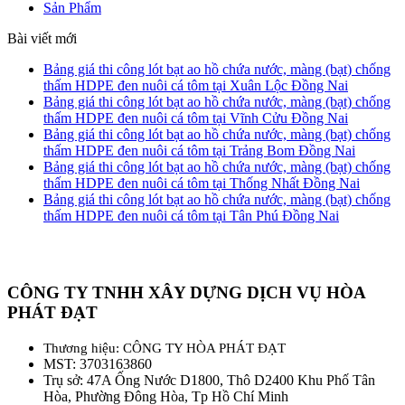
Sản Phẩm
Bài viết mới
Bảng giá thi công lót bạt ao hồ chứa nước, màng (bạt) chống
thấm HDPE đen nuôi cá tôm tại Xuân Lộc Đồng Nai
Bảng giá thi công lót bạt ao hồ chứa nước, màng (bạt) chống
thấm HDPE đen nuôi cá tôm tại Vĩnh Cửu Đồng Nai
Bảng giá thi công lót bạt ao hồ chứa nước, màng (bạt) chống
thấm HDPE đen nuôi cá tôm tại Trảng Bom Đồng Nai
Bảng giá thi công lót bạt ao hồ chứa nước, màng (bạt) chống
thấm HDPE đen nuôi cá tôm tại Thống Nhất Đồng Nai
Bảng giá thi công lót bạt ao hồ chứa nước, màng (bạt) chống
thấm HDPE đen nuôi cá tôm tại Tân Phú Đồng Nai
CÔNG TY TNHH XÂY DỰNG DỊCH VỤ HÒA
PHÁT ĐẠT
Thương hiệu: CÔNG TY HÒA PHÁT ĐẠT
MST: 3703163860
Trụ sở: 47A Ống Nước D1800, Thô D2400 Khu Phố Tân
Hòa, Phường Đông Hòa, Tp Hồ Chí Minh