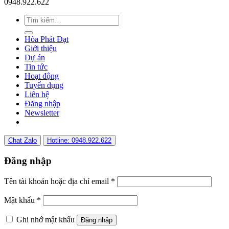
0948.922.622
Hòa Phát Đạt
Giới thiệu
Dự án
Tin tức
Hoạt động
Tuyển dụng
Liên hệ
Đăng nhập
Newsletter
Chat Zalo
Hotline: 0948.922.622
Đăng nhập
Tên tài khoản hoặc địa chỉ email
*
Mật khẩu
*
Ghi nhớ mật khẩu
Đăng nhập