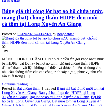
Bạt chống thấm
Bảng giá thi công lót bạt ao hồ chứa nước,
màng (bạt) chống thấm HDPE đen nuôi
cá tôm tại Long Xuyên An Giang
Posted on
02/09/2020
24/06/2021
by
hoaphatdat
02
Th9
MÀNG CHỐNG THẤM HDPE: Với nhiều tên gọi khác nhau như:
bạt HDPE, bạt lót hay bạt lót ao tôm,…Màng chống thấm HDPE
dần trở thành vật liệu không thể thiếu và được ưu tiên sử dụng cho
nhu cầu chống thấm của các công trình xây dựng, phục vụ nhu cầu
sản xuất trong […]
Continue reading
→
Posted in
Bạt chống thấm
|
Tagged
Bảng giá bạt lót hồ nuôi tôm tại
Long Xuyên An Giang
,
Báo giá bạt nhựa đen HDPE tại Long
Xuyên An Giang
,
Bạt lót bờ ao tại Long Xuyên An Giang
,
Bạt lót
hồ cá tại Long Xuyên An Giang
,
Bạt nuôi tôm tại Long Xuyên An
Giang
,
Cách tính bạt lót hồ cá tại Long Xuyên An Giang
,
Màng lót