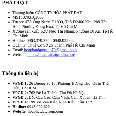
PHÁT ĐẠT
Thương hiệu: CÔNG TY HÒA PHÁT ĐẠT
MST: 3703163860
Trụ sở: 47A Ống Nước D1800, Thô D2400 Khu Phố Tân
Hòa, Phường Đông Hòa, Tp Hồ Chí Minh
Xưởng sản xuất: 62/7 Ngô Thì Nhậm, Phường Dĩ An, Tp Hồ
Chí Minh
Hotline: 0963.379.379 - 0948.922.622
Quản lý: Thuế Cơ Sở 26 Thành Phố Hồ Chí Minh
Email:
hoaphatdatgroup79@gmail.com
Website:
https://hoaphatdatgroup.com/
Thông tin liên hệ
VPGD 1:
26 Đường Số 10, Phường Trường Thọ, Quận Thủ
Đức, TP. HCM
VPGD 2:
762 Đê La Thành, Thủ Đô Hà Nội
VPGD 3:
Bắc Cầu Cao, Cẩm Vịnh, Cẩm Xuyên, Hà Tĩnh
VPGD 4:
199 Võ Văn Kiệt, Ninh Kiều, Cần Thơ
Hotline:
0948.922.622
Website
: hoaphatdatgroup.com