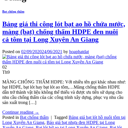
Bạt chống thấm
Bảng giá thi công lót bạt ao hồ chứa nước,
màng (bạt) chống thấm HDPE đen nuôi
cá tôm tại Long Xuyên An Giang
Posted on
02/09/2020
24/06/2021
by
hoaphatdat
02
Th9
MÀNG CHỐNG THẤM HDPE: Với nhiều tên gọi khác nhau như:
bạt HDPE, bạt lót hay bạt lót ao tôm,…Màng chống thấm HDPE
dần trở thành vật liệu không thể thiếu và được ưu tiên sử dụng cho
nhu cầu chống thấm của các công trình xây dựng, phục vụ nhu cầu
sản xuất trong […]
Continue reading
→
Posted in
Bạt chống thấm
|
Tagged
Bảng giá bạt lót hồ nuôi tôm tại
Long Xuyên An Giang
,
Báo giá bạt nhựa đen HDPE tại Long
Xuyên An Giang
,
Bạt lót bờ ao tại Long Xuyên An Giang
,
Bạt lót