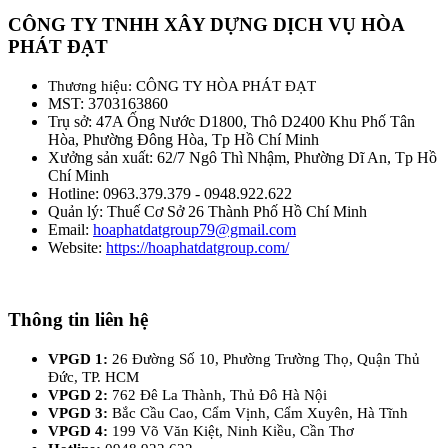
CÔNG TY TNHH XÂY DỰNG DỊCH VỤ HÒA
PHÁT ĐẠT
Thương hiệu: CÔNG TY HÒA PHÁT ĐẠT
MST: 3703163860
Trụ sở: 47A Ống Nước D1800, Thô D2400 Khu Phố Tân
Hòa, Phường Đông Hòa, Tp Hồ Chí Minh
Xưởng sản xuất: 62/7 Ngô Thì Nhậm, Phường Dĩ An, Tp Hồ
Chí Minh
Hotline: 0963.379.379 - 0948.922.622
Quản lý: Thuế Cơ Sở 26 Thành Phố Hồ Chí Minh
Email:
hoaphatdatgroup79@gmail.com
Website:
https://hoaphatdatgroup.com/
Thông tin liên hệ
VPGD 1:
26 Đường Số 10, Phường Trường Thọ, Quận Thủ
Đức, TP. HCM
VPGD 2:
762 Đê La Thành, Thủ Đô Hà Nội
VPGD 3:
Bắc Cầu Cao, Cẩm Vịnh, Cẩm Xuyên, Hà Tĩnh
VPGD 4:
199 Võ Văn Kiệt, Ninh Kiều, Cần Thơ