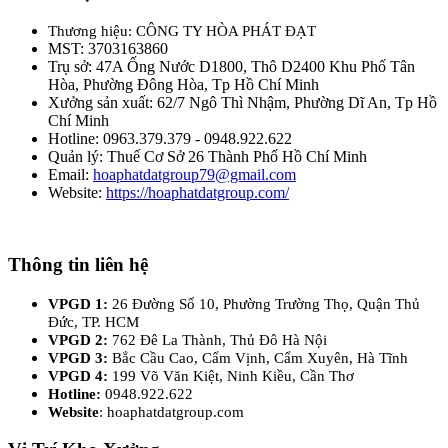
Thương hiệu: CÔNG TY HÒA PHÁT ĐẠT
MST: 3703163860
Trụ sở: 47A Ống Nước D1800, Thô D2400 Khu Phố Tân
Hòa, Phường Đông Hòa, Tp Hồ Chí Minh
Xưởng sản xuất: 62/7 Ngô Thì Nhậm, Phường Dĩ An, Tp Hồ
Chí Minh
Hotline: 0963.379.379 - 0948.922.622
Quản lý: Thuế Cơ Sở 26 Thành Phố Hồ Chí Minh
Email:
hoaphatdatgroup79@gmail.com
Website:
https://hoaphatdatgroup.com/
Thông tin liên hệ
VPGD 1:
26 Đường Số 10, Phường Trường Thọ, Quận Thủ
Đức, TP. HCM
VPGD 2:
762 Đê La Thành, Thủ Đô Hà Nội
VPGD 3:
Bắc Cầu Cao, Cẩm Vịnh, Cẩm Xuyên, Hà Tĩnh
VPGD 4:
199 Võ Văn Kiệt, Ninh Kiều, Cần Thơ
Hotline:
0948.922.622
Website
: hoaphatdatgroup.com