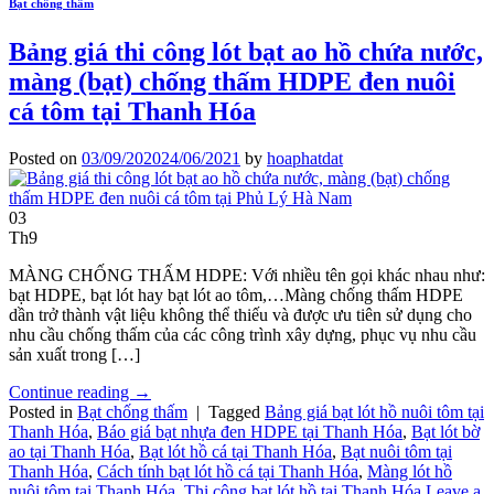
Bạt chống thấm
Bảng giá thi công lót bạt ao hồ chứa nước,
màng (bạt) chống thấm HDPE đen nuôi
cá tôm tại Thanh Hóa
Posted on
03/09/2020
24/06/2021
by
hoaphatdat
03
Th9
MÀNG CHỐNG THẤM HDPE: Với nhiều tên gọi khác nhau như:
bạt HDPE, bạt lót hay bạt lót ao tôm,…Màng chống thấm HDPE
dần trở thành vật liệu không thể thiếu và được ưu tiên sử dụng cho
nhu cầu chống thấm của các công trình xây dựng, phục vụ nhu cầu
sản xuất trong […]
Continue reading
→
Posted in
Bạt chống thấm
|
Tagged
Bảng giá bạt lót hồ nuôi tôm tại
Thanh Hóa
,
Báo giá bạt nhựa đen HDPE tại Thanh Hóa
,
Bạt lót bờ
ao tại Thanh Hóa
,
Bạt lót hồ cá tại Thanh Hóa
,
Bạt nuôi tôm tại
Thanh Hóa
,
Cách tính bạt lót hồ cá tại Thanh Hóa
,
Màng lót hồ
nuôi tôm tại Thanh Hóa
,
Thi công bạt lót hồ tại Thanh Hóa
Leave a