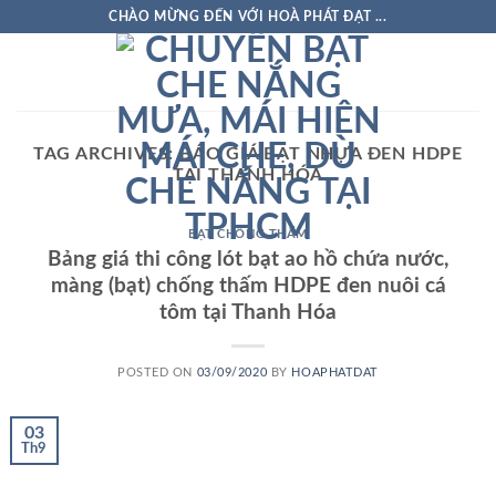
Skip
CHÀO MỪNG ĐẾN VỚI HOÀ PHÁT ĐẠT ...
to
content
TAG ARCHIVES:
BÁO GIÁ BẠT NHỰA ĐEN HDPE
TẠI THANH HÓA
BẠT CHỐNG THẤM
Bảng giá thi công lót bạt ao hồ chứa nước,
màng (bạt) chống thấm HDPE đen nuôi cá
tôm tại Thanh Hóa
POSTED ON
03/09/2020
BY
HOAPHATDAT
03
Th9