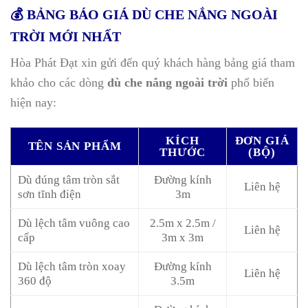
💰 BẢNG BÁO GIÁ DÙ CHE NẮNG NGOÀI
TRỜI MỚI NHẤT
Hòa Phát Đạt xin gửi đến quý khách hàng bảng giá tham
khảo cho các dòng
dù che nắng ngoài trời
phổ biến
hiện nay:
KÍCH
ĐƠN GIÁ
TÊN SẢN PHẨM
THƯỚC
(BỘ)
Dù đúng tâm tròn sắt
Đường kính
Liên hệ
sơn tĩnh điện
3m
Dù lệch tâm vuông cao
2.5m x 2.5m /
Liên hệ
cấp
3m x 3m
Dù lệch tâm tròn xoay
Đường kính
Liên hệ
360 độ
3.5m