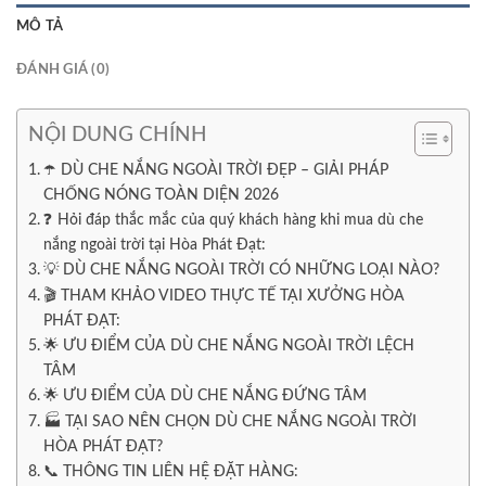
MÔ TẢ
ĐÁNH GIÁ (0)
NỘI DUNG CHÍNH
☂️ DÙ CHE NẮNG NGOÀI TRỜI ĐẸP – GIẢI PHÁP
CHỐNG NÓNG TOÀN DIỆN 2026
❓ Hỏi đáp thắc mắc của quý khách hàng khi mua dù che
nắng ngoài trời tại Hòa Phát Đạt:
💡 DÙ CHE NẮNG NGOÀI TRỜI CÓ NHỮNG LOẠI NÀO?
🎬 THAM KHẢO VIDEO THỰC TẾ TẠI XƯỞNG HÒA
PHÁT ĐẠT:
🌟 ƯU ĐIỂM CỦA DÙ CHE NẮNG NGOÀI TRỜI LỆCH
TÂM
🌟 ƯU ĐIỂM CỦA DÙ CHE NẮNG ĐỨNG TÂM
🏭 TẠI SAO NÊN CHỌN DÙ CHE NẮNG NGOÀI TRỜI
HÒA PHÁT ĐẠT?
📞 THÔNG TIN LIÊN HỆ ĐẶT HÀNG: