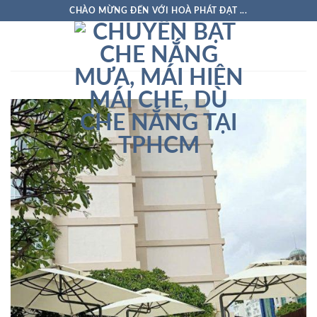
Skip
CHÀO MỪNG ĐẾN VỚI HOÀ PHÁT ĐẠT ...
to
content