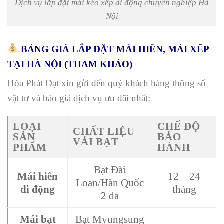
Dịch vụ lắp đặt mái kéo xếp di động chuyên nghiệp Hà
Nội
BẢNG GIÁ LẮP ĐẶT MÁI HIÊN, MÁI XẾP
TẠI HÀ NỘI (THAM KHẢO)
Hòa Phát Đạt xin gửi đến quý khách hàng thông số
vật tư và báo giá dịch vụ ưu đãi nhất:
LOẠI
CHẾ ĐỘ
CHẤT LIỆU
SẢN
BẢO
VẢI BẠT
PHẨM
HÀNH
Bạt Đài
Mái hiên
12 – 24
Loan/Hàn Quốc
di động
tháng
2 da
Mái bạt
Bạt Myungsung