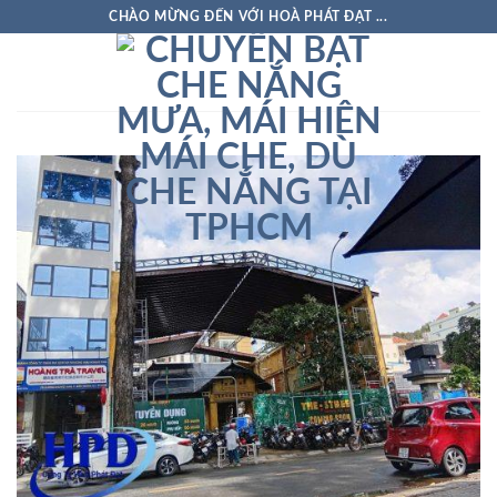
Skip
CHÀO MỪNG ĐẾN VỚI HOÀ PHÁT ĐẠT ...
to
content