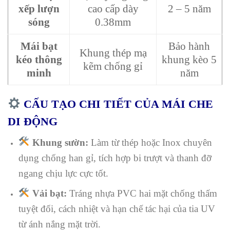
xếp lượn
cao cấp dày
2 – 5 năm
sóng
0.38mm
Mái bạt
Bảo hành
Khung thép mạ
kéo thông
khung kèo 5
kẽm chống gỉ
minh
năm
CẤU TẠO CHI TIẾT CỦA MÁI CHE
DI ĐỘNG
Khung sườn:
Làm từ thép hoặc Inox chuyên
dụng chống han gỉ, tích hợp bi trượt và thanh đỡ
ngang chịu lực cực tốt.
Vải bạt:
Tráng nhựa PVC hai mặt chống thấm
tuyệt đối, cách nhiệt và hạn chế tác hại của tia UV
từ ánh nắng mặt trời.