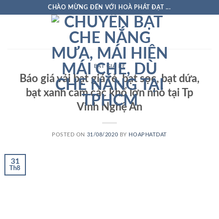
Skip
CHÀO MỪNG ĐẾN VỚI HOÀ PHÁT ĐẠT ...
to
content
BẠT GIÁ RẺ
Báo giá vải bạt giá rẻ, bạt sọc, bạt dứa,
bạt xanh cam các khổ lớn nhỏ tại Tp
Vinh Nghệ An
POSTED ON
31/08/2020
BY
HOAPHATDAT
31
Th8