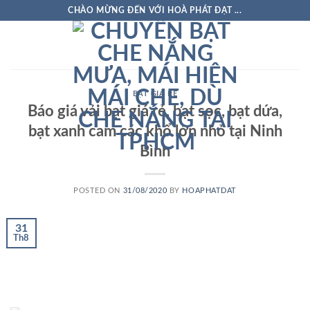
Skip
CHÀO MỪNG ĐẾN VỚI HOÀ PHÁT ĐẠT ...
to
content
BẠT GIÁ RẺ
Báo giá vải bạt giá rẻ, bạt sọc, bạt dứa,
bạt xanh cam các khổ lớn nhỏ tại Ninh
Bình
POSTED ON
31/08/2020
BY
HOAPHATDAT
31
Th8