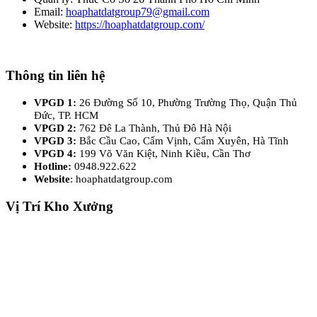
Email:
hoaphatdatgroup79@gmail.com
Website:
https://hoaphatdatgroup.com/
Thông tin liên hệ
VPGD 1:
26 Đường Số 10, Phường Trường Thọ, Quận Thủ
Đức, TP. HCM
VPGD 2:
762 Đê La Thành, Thủ Đô Hà Nội
VPGD 3:
Bắc Cầu Cao, Cẩm Vịnh, Cẩm Xuyên, Hà Tĩnh
VPGD 4:
199 Võ Văn Kiệt, Ninh Kiều, Cần Thơ
Hotline:
0948.922.622
Website
: hoaphatdatgroup.com
Vị Trí Kho Xưởng