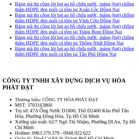
Bảng giá thi công lót bạt ao hồ chứa nước, màng (bạt) chống
thấm HDPE đen nuôi cá tôm tại Xuân Lộc Đồng Nai
Bảng giá thi công lót bạt ao hồ chứa nước, màng (bạt) chống
thấm HDPE đen nuôi cá tôm tại Vĩnh Cửu Đồng Nai
Bảng giá thi công lót bạt ao hồ chứa nước, màng (bạt) chống
thấm HDPE đen nuôi cá tôm tại Trảng Bom Đồng Nai
Bảng giá thi công lót bạt ao hồ chứa nước, màng (bạt) chống
thấm HDPE đen nuôi cá tôm tại Thống Nhất Đồng Nai
Bảng giá thi công lót bạt ao hồ chứa nước, màng (bạt) chống
thấm HDPE đen nuôi cá tôm tại Tân Phú Đồng Nai
CÔNG TY TNHH XÂY DỰNG DỊCH VỤ HÒA
PHÁT ĐẠT
Thương hiệu: CÔNG TY HÒA PHÁT ĐẠT
MST: 3703163860
Trụ sở: 47A Ống Nước D1800, Thô D2400 Khu Phố Tân
Hòa, Phường Đông Hòa, Tp Hồ Chí Minh
Xưởng sản xuất: 62/7 Ngô Thì Nhậm, Phường Dĩ An, Tp Hồ
Chí Minh
Hotline: 0963.379.379 - 0948.922.622
Quản lý: Thuế Cơ Sở 26 Thành Phố Hồ Chí Minh