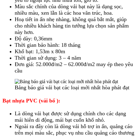
yếu tố ngoại lực như mưa lớn, gió to.
Màu sắc chính của dòng vải bạt này là dạng sọc,
nhiều màu, xen lẫn là các hoa văn trúc, hoa.
Hoạ tiết in ấn nhẹ nhàng, không quá bắt mắt, giúp
cho nhiều khách hàng tin tưởng lựa chọn sản phẩm
này hơn.
Độ dày: 0,36mm
Thời gian bảo hành: 18 tháng
Khổ bạt: 1,53m x 80m
Thời gian sử dụng: 3 – 4 năm
Đơn giá: 52.000đ/m2 – 62.000đ/m2 may ép theo yêu
cầu
Bảng báo giá vải bạt các loại mới nhất hòa phát đạt
Bạt nhựa PVC (vải bố ):
Là dòng vải bạt được sử dụng chính cho các dạng
mái hiên di động, mái bạt cuốn khổ nhỏ.
Ngoài ra đây còn là dòng vải hỗ trợ in ấn, quảng cáo
trên mọi màu sắc, phục vụ nhu cầu quảng cáo thương