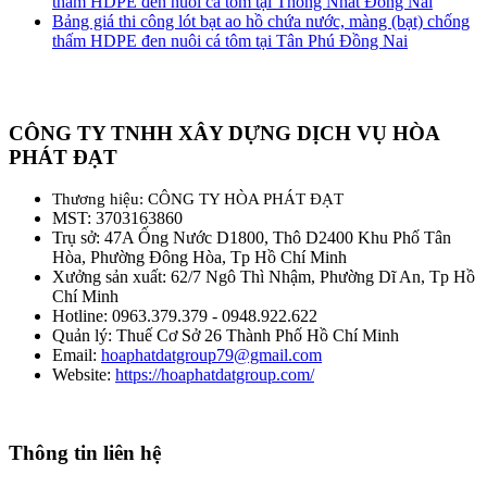
thấm HDPE đen nuôi cá tôm tại Thống Nhất Đồng Nai
Bảng giá thi công lót bạt ao hồ chứa nước, màng (bạt) chống
thấm HDPE đen nuôi cá tôm tại Tân Phú Đồng Nai
CÔNG TY TNHH XÂY DỰNG DỊCH VỤ HÒA
PHÁT ĐẠT
Thương hiệu: CÔNG TY HÒA PHÁT ĐẠT
MST: 3703163860
Trụ sở: 47A Ống Nước D1800, Thô D2400 Khu Phố Tân
Hòa, Phường Đông Hòa, Tp Hồ Chí Minh
Xưởng sản xuất: 62/7 Ngô Thì Nhậm, Phường Dĩ An, Tp Hồ
Chí Minh
Hotline: 0963.379.379 - 0948.922.622
Quản lý: Thuế Cơ Sở 26 Thành Phố Hồ Chí Minh
Email:
hoaphatdatgroup79@gmail.com
Website:
https://hoaphatdatgroup.com/
Thông tin liên hệ